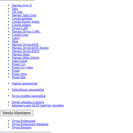
Naujasis Aygo X
Yaris
GR Yaris
Naujasis Yaris Cross
Corolla hečbekas
Corolla Touring Sports
Corolla sedanas
Toyota C-HR
Naujasis Toyota C-HR+
Corolla Cross
Camry
Mirai
Naujasis Toyota bZ4X
Naujasis Toyota bZ4X Touring
Naujasis Toyota RAV4
Naujasis Hilux
Naujasis Hilux Electric
Land Cruiser
Proace City
Proace City Verso
Proace
Proace Verso
Proace Max
Naudoti automobiliai
Elektrifikuoti automobiliai
Toyota modelių kainoraščiai
Degalų sąnaudos ir emisija
Informacija apie WLTP bandymų procedūrą
Verslo klientams
Toyota Professional
Toyota Professional draudimas
Toyota Business