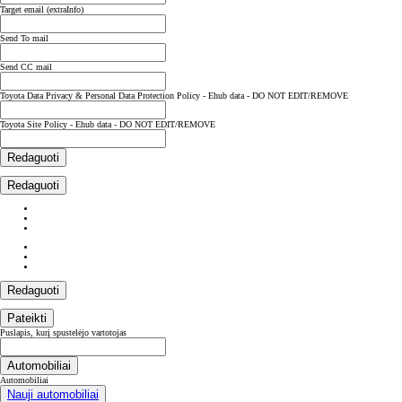
Target email (extraInfo)
Send To mail
Send CC mail
Toyota Data Privacy & Personal Data Protection Policy - Ehub data - DO NOT EDIT/REMOVE
Toyota Site Policy - Ehub data - DO NOT EDIT/REMOVE
Redaguoti
Redaguoti
Redaguoti
Pateikti
Puslapis, kurį spustelėjo vartotojas
Automobiliai
Automobiliai
Nauji automobiliai