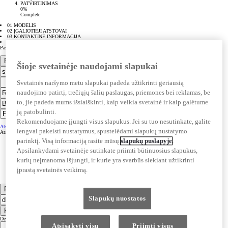
PATVIRTINIMAS
0%
Complete
01 MODELIS
02 ĮGALIOTIEJI ATSTOVAI
03 KONTAKTINĖ INFORMACIJA
04 PATVIRTINIMAS
Pasirinkti automobilį
Pasirinkite įgaliotąjį atstovą
Šioje svetainėje naudojami slapukai
Svetainės naršymo metu slapukai padeda užtikrinti geriausią
naudojimo patirtį, trečiųjų šalių paslaugas, priemones bei reklamas, be
to, jie padeda mums išsiaiškinti, kaip veikia svetainė ir kaip galėtume
ją patobulinti.
Rekomenduojame įjungti visus slapukus. Jei su tuo nesutinkate, galite
Atstovybės informacija
Atstovybės informacija
lengvai pakeisti nustatymus, spustelėdami slapukų nustatymo
Atstovybės darbo laikas
Atstovybės darbo laikas
parinktį. Visą informaciją rasite mūsų
slapukų puslapyje
.
Apsilankydami svetainėje sutinkate priimti būtinuosius slapukus,
kurių neįmanoma išjungti, ir kurie yra svarbūs siekiant užtikrinti
įprastą svetainės veikimą.
Pateikti
Slapukų nuostatos
Pasirinkite įgaliotąjį atstovą
Dealer Language
Atsisakyti visų
Priimti visus