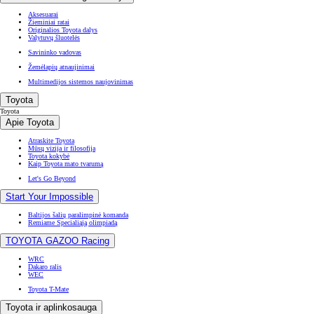
Aksesuarai
Žieminiai ratai
Originalios Toyota dalys
Valytuvų šluotelės
Savininko vadovas
Žemėlapių atnaujinimai
Multimedijos sistemos naujovinimas
Toyota
Toyota
Apie Toyota
Atraskite Toyota
Mūsų vizija ir filosofija
Toyota kokybė
Kaip Toyota mato tvarumą
Let's Go Beyond
Start Your Impossible
Baltijos šalių paralimpinė komanda
Remiame Specialiąją olimpiadą
TOYOTA GAZOO Racing
WRC
Dakaro ralis
WEC
Toyota T-Mate
Toyota ir aplinkosauga