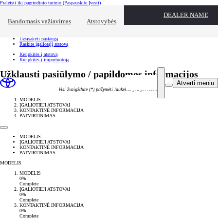
Praleisti iki pagrindinio turinio
(Paspauskite Įvesti)
Spartusis pasirinkimas
DEALER NAME
Spustelėkite, kad užvertumėte pasiekiamumo perdangą
Bandomasis važiavimas
Atstovybės
Spartusis pasirinkimas
Atvykite bandomajam važiavimui
Užsisakyti paslaugą
Raskite įgaliotąjį atstovą
Kreipkitės į atstovą
Kreipkitės į importuotoją
Užklausti pasiūlymo / papildomos informacijos
Atverti meniu
Visi žvaigždute (*) pažymėti laukeliai yra privalomi
MODELIS
ĮGALIOTIEJI ATSTOVAI
KONTAKTINĖ INFORMACIJA
PATVIRTINIMAS
MODELIS
ĮGALIOTIEJI ATSTOVAI
KONTAKTINĖ INFORMACIJA
PATVIRTINIMAS
MODELIS
MODELIS
0%
Complete
ĮGALIOTIEJI ATSTOVAI
0%
Complete
KONTAKTINĖ INFORMACIJA
0%
Complete