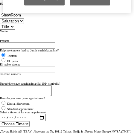
Dealer Country
Vardas
Pavardė
Kaip norėtumėte, kad su Jumis susisiektumėme?
Telefonu
El. paštu
El. pašto adresas
Telefono numeris
Nurodykite savo pageidavimą (iki 1024 simbolių)
How do you want your appointment?
Digital Showroom
Standard appointment
Select a timeslot for your appointment
„Toyota Baltic AS (TBA)“, Järvevana tee 7b, 10112 Talinas, Estija ir „Toyota Motor Europe NV/SA (TME)“,