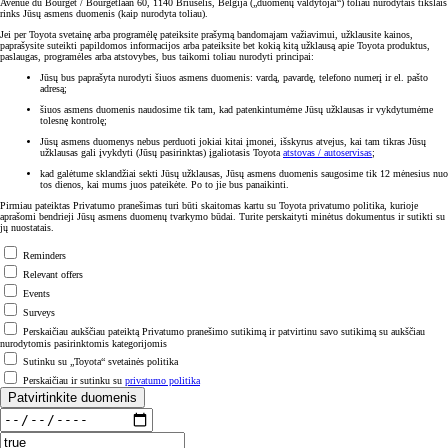
Avenue du Bourget / Bourgetlaan 60, 1140 Briuselis, Belgija („duomenų valdytojai“) toliau nurodytais tikslais
rinks Jūsų asmens duomenis (kaip nurodyta toliau).
Jei per Toyota svetainę arba programėlę pateiksite prašymą bandomajam važiavimui, užklausite kainos,
paprašysite suteikti papildomos informacijos arba pateiksite bet kokią kitą užklausą apie Toyota produktus,
paslaugas, programėles arba atstovybes, bus taikomi toliau nurodyti principai:
Jūsų bus paprašyta nurodyti šiuos asmens duomenis: vardą, pavardę, telefono numerį ir el. pašto
adresą;
šiuos asmens duomenis naudosime tik tam, kad patenkintumėme Jūsų užklausas ir vykdytumėme
tolesnę kontrolę;
Jūsų asmens duomenys nebus perduoti jokiai kitai įmonei, išskyrus atvejus, kai tam tikras Jūsų
užklausas gali įvykdyti (Jūsų pasirinktas) įgaliotasis Toyota
atstovas / autoservisas
;
kad galėtume sklandžiai sekti Jūsų užklausas, Jūsų asmens duomenis saugosime tik 12 mėnesius nuo
tos dienos, kai mums juos pateikėte. Po to jie bus panaikinti.
Pirmiau pateiktas Privatumo pranešimas turi būti skaitomas kartu su Toyota privatumo politika, kurioje
aprašomi bendrieji Jūsų asmens duomenų tvarkymo būdai. Turite perskaityti minėtus dokumentus ir sutikti su
jų nuostatais.
Reminders
Relevant offers
Events
Surveys
Perskaičiau aukščiau pateiktą Privatumo pranešimo sutikimą ir patvirtinu savo sutikimą su aukščiau
nurodytomis pasirinktomis kategorijomis
Sutinku su „Toyota“ svetainės politika
Perskaičiau ir sutinku su
privatumo politika
Patvirtinkite duomenis