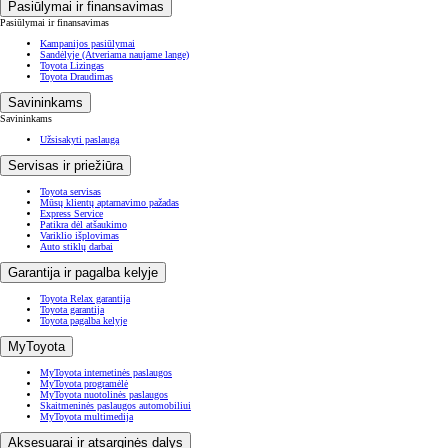
Pasiūlymai ir finansavimas
Pasiūlymai ir finansavimas
Kampanijos pasiūlymai
Sandėlyje
(Atveriama naujame lange)
Toyota Lizingas
Toyota Draudimas
Savininkams
Savininkams
Užsisakyti paslaugą
Servisas ir priežiūra
Toyota servisas
Mūsų klientų aptarnavimo pažadas
Express Service
Patikra dėl atšaukimo
Variklio išplovimas
Auto stiklų darbai
Garantija ir pagalba kelyje
Toyota Relax garantija
Toyota garantija
Toyota pagalba kelyje
MyToyota
MyToyota internetinės paslaugos
MyToyota programėlė
MyToyota nuotolinės paslaugos
Skaitmeninės paslaugos automobiliui
MyToyota multimedija
Aksesuarai ir atsarginės dalys