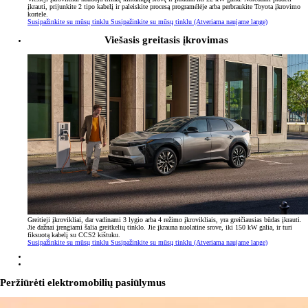
įkrauti, prijunkite 2 tipo kabelį ir paleiskite procesą programėlėje arba perbraukite Toyota įkrovimo
kortele.
Susipažinkite su mūsų tinklu
Susipažinkite su mūsų tinklu
(Atveriama naujame lange)
Viešasis greitasis įkrovimas
Greitieji įkrovikliai, dar vadinami 3 lygio arba 4 režimo įkrovikliais, yra greičiausias būdas įkrauti.
Jie dažnai įrengiami šalia greitkelių tinklo. Jie įkrauna nuolatine srove, iki 150 kW galia, ir turi
fiksuotą kabelį su CCS2 kištuku.
Susipažinkite su mūsų tinklu
Susipažinkite su mūsų tinklu
(Atveriama naujame lange)
Peržiūrėti elektromobilių pasiūlymus