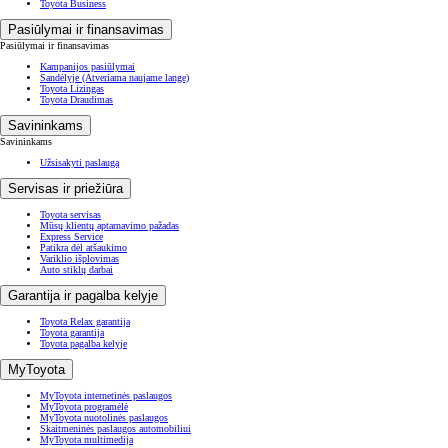
Toyota Business
Pasiūlymai ir finansavimas
Pasiūlymai ir finansavimas
Kampanijos pasiūlymai
Sandėlyje
(Atveriama naujame lange)
Toyota Lizingas
Toyota Draudimas
Savininkams
Savininkams
Užsisakyti paslaugą
Servisas ir priežiūra
Toyota servisas
Mūsų klientų aptarnavimo pažadas
Express Service
Patikra dėl atšaukimo
Variklio išplovimas
Auto stiklų darbai
Garantija ir pagalba kelyje
Toyota Relax garantija
Toyota garantija
Toyota pagalba kelyje
MyToyota
MyToyota internetinės paslaugos
MyToyota programėlė
MyToyota nuotolinės paslaugos
Skaitmeninės paslaugos automobiliui
MyToyota multimedija