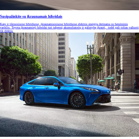
Susipažinkite su įkraunamais hibridais
Kaip ir tikruosiuose hibriduose, įkraunamuosiuose hibriduose elektros energija derinama su benzininiu
varikliu. Toyota įkraunamieji hibridai turi talpesnį akumuliatorių ir galimybę įkrauti, todėl gali toliau važiuoti
tik elektra.