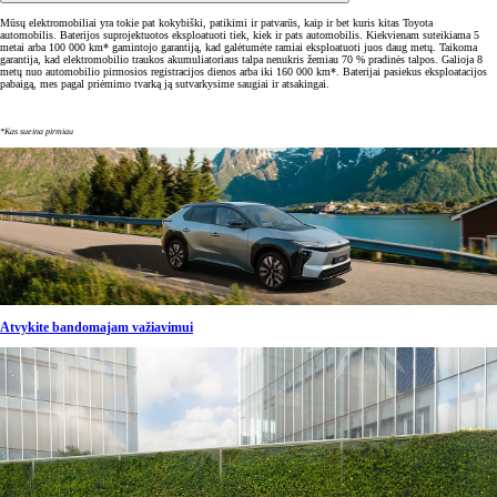
Mūsų elektromobiliai yra tokie pat kokybiški, patikimi ir patvarūs, kaip ir bet kuris kitas Toyota
automobilis. Baterijos suprojektuotos eksploatuoti tiek, kiek ir pats automobilis. Kiekvienam suteikiama 5
metai arba 100 000 km* gamintojo garantiją, kad galėtumėte ramiai eksploatuoti juos daug metų. Taikoma
garantija, kad elektromobilio traukos akumuliatoriaus talpa nenukris žemiau 70 % pradinės talpos. Galioja 8
metų nuo automobilio pirmosios registracijos dienos arba iki 160 000 km*. Baterijai pasiekus eksploatacijos
pabaigą, mes pagal priėmimo tvarką ją sutvarkysime saugiai ir atsakingai.
*Kas sueina pirmiau
Atvykite bandomajam važiavimui