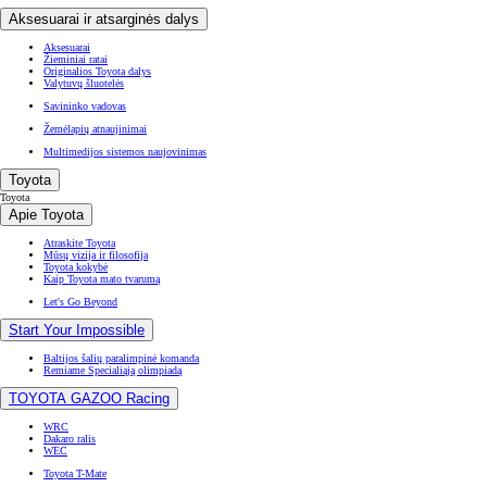
Aksesuarai ir atsarginės dalys
Aksesuarai
Žieminiai ratai
Originalios Toyota dalys
Valytuvų šluotelės
Savininko vadovas
Žemėlapių atnaujinimai
Multimedijos sistemos naujovinimas
Toyota
Toyota
Apie Toyota
Atraskite Toyota
Mūsų vizija ir filosofija
Toyota kokybė
Kaip Toyota mato tvarumą
Let's Go Beyond
Start Your Impossible
Baltijos šalių paralimpinė komanda
Remiame Specialiąją olimpiadą
TOYOTA GAZOO Racing
WRC
Dakaro ralis
WEC
Toyota T-Mate