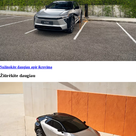
Sužinokite daugiau apie įkrovimą
Žiūrėkite daugiau