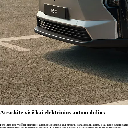
Atraskite visiškai elektrinius automobilius
Perėjimas prie visiškai elektrinio automobilio kartais gali atrodyti tikrai komplikuotas. Štai, kodėl nagrinėjame
visus elektromobilių nuosavybės aspektus. Siekiame, kad elektrinio Toyota automobilio vairavimas būtų