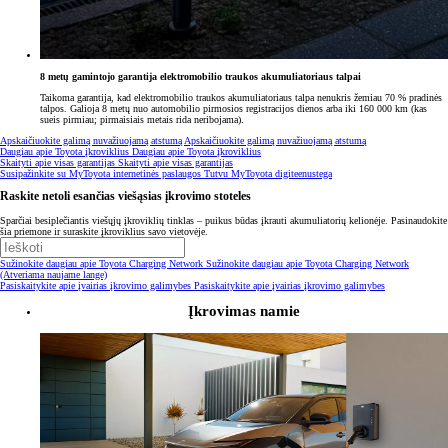
8 metų gamintojo garantija elektromobilio traukos akumuliatoriaus talpai
Taikoma garantija, kad elektromobilio traukos akumuliatoriaus talpa nenukris žemiau 70 % pradinės
talpos. Galioja 8 metų nuo automobilio pirmosios registracijos dienos arba iki 160 000 km (kas
sueis pirmiau; pirmaisiais metais rida neribojama).
Apskaičiuokite galimą nuvažiuojamą atstumą
Apskaičiuokite galimą nuvažiuojamą atstumą
Daugiau apie Toyota įkroviklius
Daugiau apie Toyota įkroviklius
Skaityti apie visas garantijas
Skaityti apie visas garantijas
Susipažinkite su MyToyota internetinės paslaugos
Tutvu MyToyota digiteenustega
Raskite netoli esančias viešąsias įkrovimo stoteles
Sparčiai besiplečiantis viešųjų įkroviklių tinklas – puikus būdas įkrauti akumuliatorių kelionėje. Pasinaudokite
šia priemone ir suraskite įkroviklius savo vietovėje.
Sužinokite daugiau apie Toyota Charging Network
Sužinokite daugiau apie Toyota Charging Network
(Atveriama naujame lange)
Pasiskaitykite apie įvairias įkrovimo galimybes
Pasiskaitykite apie įvairias įkrovimo galimybes
Įkrovimas namie