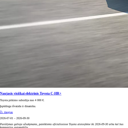
Naujasis visiškai elektrinis Toyota C-HR+
Toyota pirkimo subsidija nuo 4 000 €.
Įspūdinga išvaizda ir dinamika.
Žr. daugiau
2026-07-01 – 2026-09-30
Pasiūlymas galioja užsakymams, pateiktiems oficialiosiose Toyota atstovybėse iki 2026-09-30 arba kol bus
kampanijos automobilių.