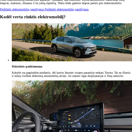
lengvas, malonus, išmanus ir be jokių rūpesčių. Tokiu būdu galėsite drąsiai pereiti prie elektromobilio.
Peržiūrėti elektromobilių pasiūlymus
Peržiūrėti elektromobilių pasiūlymus
Kodėl verta rinktis elektromobilį?
Išskirtinis patikimumas
Kokybė yra pagrindinė priežastis, dėl kurios žmonės visame pasaulyje renkasi Toyota. Tai ne išimtis
ir mūsų visiškai elektrinių automobilių atveju. Jie sukurti ilgai eksploatacijai ir Jūsų nenuvils.