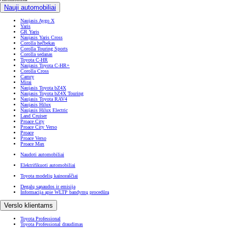
Nauji automobiliai
Naujasis Aygo X
Yaris
GR Yaris
Naujasis Yaris Cross
Corolla hečbekas
Corolla Touring Sports
Corolla sedanas
Toyota C-HR
Naujasis Toyota C-HR+
Corolla Cross
Camry
Mirai
Naujasis Toyota bZ4X
Naujasis Toyota bZ4X Touring
Naujasis Toyota RAV4
Naujasis Hilux
Naujasis Hilux Electric
Land Cruiser
Proace City
Proace City Verso
Proace
Proace Verso
Proace Max
Naudoti automobiliai
Elektrifikuoti automobiliai
Toyota modelių kainoraščiai
Degalų sąnaudos ir emisija
Informacija apie WLTP bandymų procedūrą
Verslo klientams
Toyota Professional
Toyota Professional draudimas