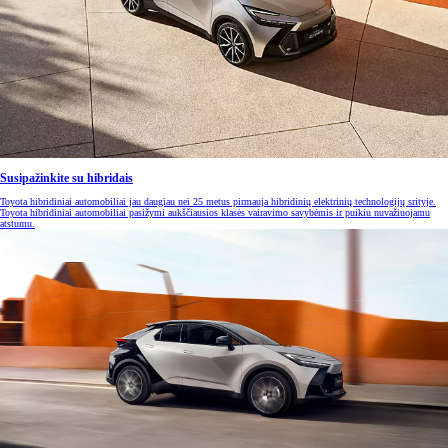
Susipažinkite su hibridais
Toyota hibridiniai automobiliai jau daugiau nei 25 metus pirmauja hibridinių elektrinių technologijų srityje.
Toyota hibridiniai automobiliai pasižymi aukščiausios klasės vairavimo savybėmis ir puikiu nuvažiuojamu
atstumu.