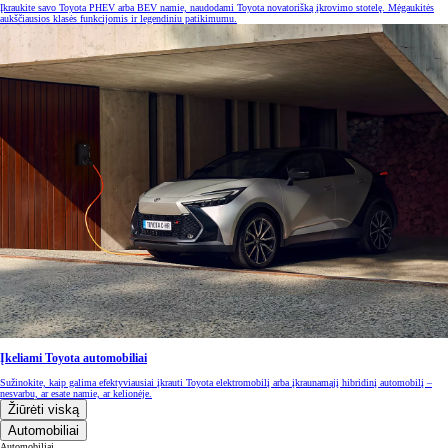
Įkraukite savo Toyota PHEV arba BEV namie, naudodami Toyota novatorišką įkrovimo stotelę. Mėgaukitės
aukščiausios klasės funkcijomis ir legendiniu patikimumu.
Įkeliami Toyota automobiliai
Sužinokite, kaip galima efektyviausiai įkrauti Toyota elektromobilį arba įkraunamąjį hibridinį automobilį –
nesvarbu, ar esate namie, ar kelionėje.
Žiūrėti viską
Automobiliai
Automobiliai