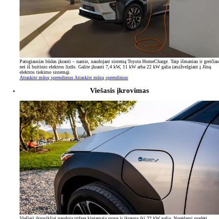
Patogiausias būdas įkrauti – namie, naudojant sistemą Toyota HomeCharge. Taip išmaniau ir greičiau
nei iš buitinio elektros lizdo. Galite įkrauti 7,4 kW, 11 kW arba 22 kW galia (atsižvelgiant į Jūsų
elektros tiekimo sistemą).
Atraskite mūsų sprendimus
Atraskite mūsų sprendimus
Viešasis įkrovimas
Viešieji įkrovikliai naudoja trifazę kintamąją srovę ir įkrauna iki 22 kW galia. Norėdami pradėti