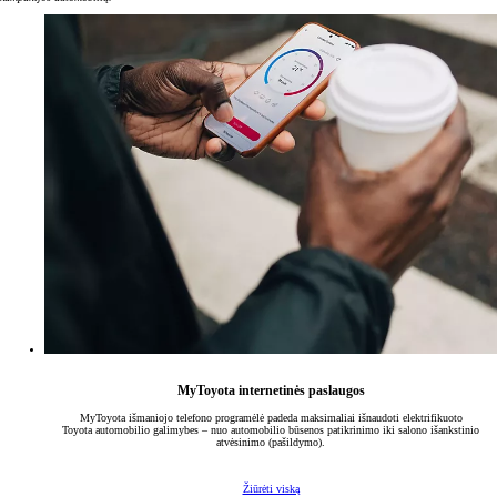
MyToyota internetinės paslaugos
MyToyota išmaniojo telefono programėlė padeda maksimaliai išnaudoti elektrifikuoto
Toyota automobilio galimybes – nuo automobilio būsenos patikrinimo iki salono išankstinio
atvėsinimo (pašildymo).
Žiūrėti viską