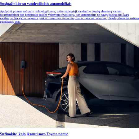
Susipažinkite su vandeniliniais automobiliais
Aprūpinti pirmaujančiomis technologijomis, mūsų pažangieji vandenilio degalų elementų varomi
elektromobiliai turi potencialo sukelti vairavimo revoliuciją. Šis automobilis po savęs palieka tik švarų
vandenį, o Jūs galite mėgautis puikiu dinamišku važiavimu, kurio metu net valomas į degalų elementų sistemą
patenkantis oras.
Sužinokite, kaip įkrauti savo Toyota namie