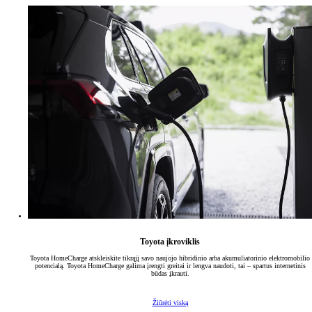
Toyota įkroviklis
Toyota HomeCharge atskleiskite tikrąjį savo naujojo hibridinio arba akumuliatorinio elektromobilio
potencialą. Toyota HomeCharge galima įrengti greitai ir lengva naudoti, tai – spartus internetinis
būdas įkrauti.
Žiūrėti viską