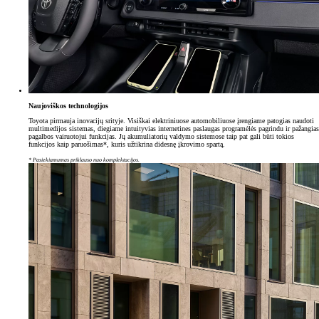
Naujoviškos technologijos
Toyota pirmauja inovacijų srityje. Visiškai elektriniuose automobiliuose įrengiame patogias naudoti
multimedijos sistemas, diegiame intuityvias internetines paslaugas programėlės pagrindu ir pažangias
pagalbos vairuotojui funkcijas. Jų akumuliatorių valdymo sistemose taip pat gali būti tokios
funkcijos kaip paruošimas*, kuris užtikrina didesnę įkrovimo spartą.
* Pasiekiamumas priklauso nuo komplektacijos.