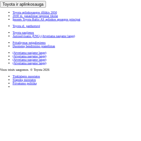
Toyota ir aplinkosauga
Toyota aplinkosaugos iššūkis 2050
2030 m. pasauliniai tarpiniai tikslai
Įmonės Toyota Baltic AS aplinkos apsaugos principai
Toyota el. parduotuvė
Toyota naujienos
Autoservisams (ENG)
(Atveriama naujame lange)
Pritaikymas neįgaliesiems
Duomenų bendrinimo pranešimas
(Atveriama naujame lange)
(Atveriama naujame lange)
(Atveriama naujame lange)
(Atveriama naujame lange)
Visos teisės saugomos. © Toyota 2026
Tinklalapio nuostatos
Slapukų nuostatos
Privatumo politika