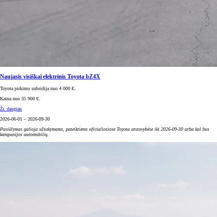
Naujasis visiškai elektrinis Toyota bZ4X
Toyota pirkimo subsidija nuo 4 000 €.
Kaina nuo 35 900 €.
Žr. daugiau
2026-06-01 – 2026-09-30
Pasiūlymas galioja užsakymams, pateiktiems oficialiosiose Toyota atstovybėse iki 2026-09-30 arba kol bus
kampanijos automobilių.