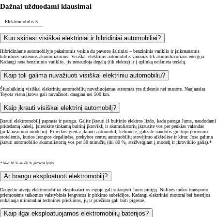
Dažnai užduodami klausimai
Elektromobilis
5
Kuo skiriasi visiškai elektriniai ir hibridiniai automobiliai?
Hibridiniame automobilyje pakaitomis veikia du pavaros šaltiniai – benzininis variklis ir įsikraunantis
hibridinės sistemos akumuliatorius. Visiškai elektrinis automobilis varomas tik akumuliatoriaus energija.
Kadangi nėra benzininio variklio, jis nenaudoja degalų (tik elektrą) ir į aplinką neišmeta teršalų.
Kaip toli galima nuvažiuoti visiškai elektriniu automobiliu?
Šiuolaikinių visiškai elektrinių automobilių nuvažiuojamas atstumas yra didesnis nei manote. Naujausias
Toyota viena įkrova gali nuvažiuoti daugiau nei 500 km.
Kaip įkrauti visiškai elektrinį automobilį?
Įkrauti elektromobilį paprasta ir patogu. Galite įkrauti iš buitinio elektros lizdo, kada patogu Jums, naudodami
pridedamą kabelį. Įsirenkite tinkamą buitinį įkroviklį ir akumuliatorių įkrausite vos per penkias valandas
(priklauso nuo modelio). Prireikus greitai įkrauti automobilį kelionėje, galėsite naudotis greitojo įkrovimo
stotelėmis, kurios įrengtos degalinėse, prekybos centrų automobilių stovėjimo aikštelėse ir kitur. Jose galima
įkrauti automobilio akumuliatorių vos per 30 minučių (iki 80 %, atsižvelgiant į modelį ir įkroviklio galią).*
* Nuo 10 % iki 80 % įkrovos lygio.
Ar brangu eksploatuoti elektromobilį?
Daugeliu atvejų elektromobiliai eksploatacijos eigoje gali sutaupyti Jums pinigų. Nulinės taršos transporto
priemonėms taikomos valstybinės lengvatos ir pirkimo subsidijos. Kadangi elektriniai motorai bei baterijos
reikalauja minimaliai techninės priežiūros, jų ir priežiūra gali būti pigesnė.
Kaip ilgai eksploatuojamos elektromobilių baterijos?