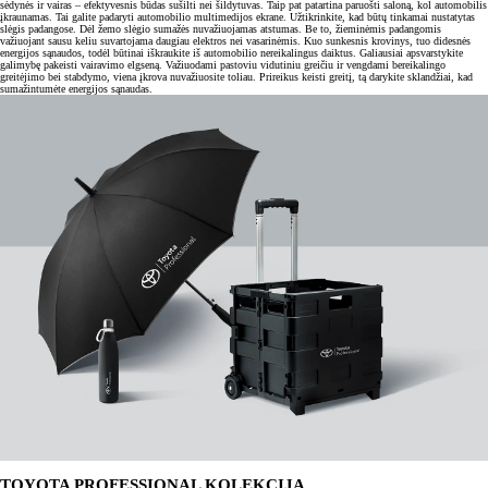
sėdynės ir vairas – efektyvesnis būdas sušilti nei šildytuvas. Taip pat patartina paruošti saloną, kol automobilis
įkraunamas. Tai galite padaryti automobilio multimedijos ekrane. Užtikrinkite, kad būtų tinkamai nustatytas
slėgis padangose. Dėl žemo slėgio sumažės nuvažiuojamas atstumas. Be to, žieminėmis padangomis
važiuojant sausu keliu suvartojama daugiau elektros nei vasarinėmis. Kuo sunkesnis krovinys, tuo didesnės
energijos sąnaudos, todėl būtinai iškraukite iš automobilio nereikalingus daiktus. Galiausiai apsvarstykite
galimybę pakeisti vairavimo elgseną. Važiuodami pastoviu vidutiniu greičiu ir vengdami bereikalingo
greitėjimo bei stabdymo, viena įkrova nuvažiuosite toliau. Prireikus keisti greitį, tą darykite sklandžiai, kad
sumažintumėte energijos sąnaudas.
TOYOTA PROFESSIONAL KOLEKCIJA