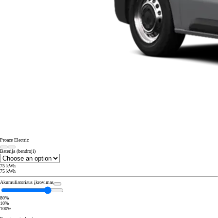
Proace Electric
Baterija (bendroji)
75 kWh
75 kWh
Akumuliatoriaus įkrovimas
80%
10%
100%