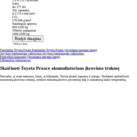
1.5 ir 2.0 l dyzelinas
Galia
iki 177 AG
Vid. sąnaudos
6.5-7.9 l/100 km*
CO₂
170-208 g/km*
Naudingoji apkrova
850-1250 kg
Vilkimo pajėgumas
1400-2500 kg
Rodyti daugiau
* Mišrus ciklas.
Pasirinkite Toyota Proace
Pasirinkite Toyota Proace
(Atveriama naujame lange)
Atvykite bandomajam važiavimui
Atvykite bandomajam važiavimui
Peržvelkite kainoraštį
(Atveriama naujame lange)
Užklauskite informacijos
Skaičiuoti Toyota Proace akumuliatoriaus įkrovimo trukmę
Nesvarbu, ar esate namuose, biure, ar keliaujate, Toyota įkrauti paprasta ir patogu. Norėdami apskaičiuoti
numatomą įkrovimo trukmę, įveskite reikiamą įkrovos procentinę dalį ir numatomą lauko temperatūrą.