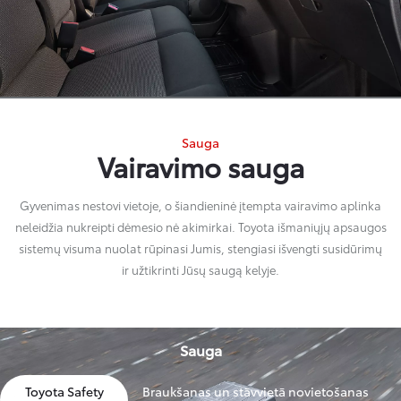
Sauga
Vairavimo sauga
Gyvenimas nestovi vietoje, o šiandieninė įtempta vairavimo aplinka
neleidžia nukreipti dėmesio nė akimirkai. Toyota išmaniųjų apsaugos
sistemų visuma nuolat rūpinasi Jumis, stengiasi išvengti susidūrimų
ir užtikrinti Jūsų saugą kelyje.
Sauga
Toyota Safety
Braukšanas un stāvvietā novietošanas