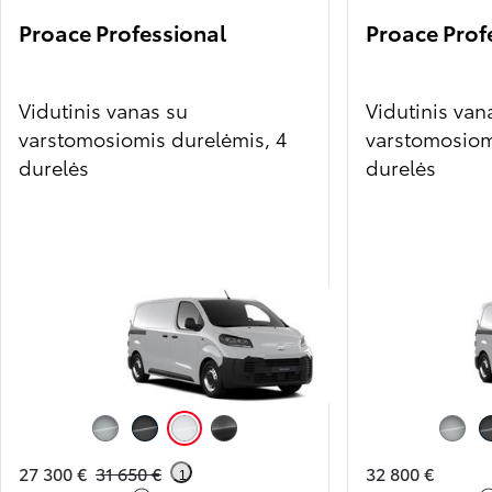
Proace Professional
Proace Prof
Vidutinis vanas su
Vidutinis van
varstomosiomis durelėmis, 4
varstomosiom
durelės
durelės
Metallic Silver (KCA)
Metallic Black (KTV)
Icy White (EPR)
Titanium Grey (KKJ)
Metallic
27 300 €
31 650 €
32 800 €
1