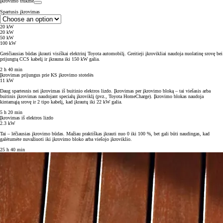
Įkrovimo trukmė
Spartusis įkrovimas
20 kW
20 kW
50 kW
100 kW
Greičiausias būdas įkrauti visiškai elektrinį Toyota automobilį. Greitieji įkrovikliai naudoja nuolatinę srovę bei
prijungtą CCS kabelį ir įkrauna iki 150 kW galia.
2 h 40 min
Įkrovimas prijungus prie KS įkrovimo stotelės
11 kW
Daug spartesnis nei įkrovimas iš buitinio elektros lizdo. Įkrovimas per įkrovimo bloką – tai viešasis arba
buitinis įkrovimas naudojant specialų įkroviklį (pvz., Toyota HomeCharge). Įkrovimo blokas naudoja
kintamąją srovę ir 2 tipo kabelį, kad įkrautų iki 22 kW galia.
5 h 20 min
Įkrovimas iš elektros lizdo
2.3 kW
Tai – lėčiausias įkrovimo būdas. Mažiau praktiškas įkrauti nuo 0 iki 100 %, bet gali būti naudingas, kad
galėtumėte nuvažiuoti iki įkrovimo bloko arba viešojo įkroviklio.
25 h 40 min