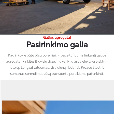
Galios agregatai
Pasirinkimo galia
Kad ir kokie būtų Jūsų poreikiai, Proace turi Jums tinkantį galios
agregatą. Rinkitės iš dviejų dyzelinių variklių arba efektyvų elektrinį
motorą. Lengvai valdomas, visą dieną riedantis Proace Electric –
sumanus sprendimas Jūsų transporto poreikiams patenkinti.