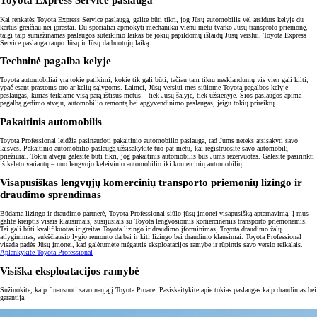
Toyota Express Service paslauga
Kai renkatės Toyota Express Service paslaugą, galite būti tikri, jog Jūsų automobilis vėl atsidurs kelyje du
kartus greičiau nei įprastai. Du specialiai apmokyti mechanikai vienu metu tvarko Jūsų transproto priemonę,
taigi taip sumažinamas paslaugos suteikimo laikas be jokių papildomų išlaidų Jūsų verslui. Toyota Express
Service paslauga taupo Jūsų ir Jūsų darbuotojų laiką.
Techninė pagalba kelyje
Toyota automobiliai yra tokie patikimi, kokie tik gali būti, tačiau tam tikrų nesklandumų vis vien gali kilti,
ypač esant prastoms oro ar kelių sąlygoms. Laimei, Jūsų verslui mes siūlome Toyota pagalbos kelyje
paslaugas, kurias teikiame visą parą ištisus metus – tiek Jūsų šalyje, tiek užsienyje. Šios paslaugos apima
pagalbą gedimo atveju, automobilio remontą bei apgyvendinimo paslaugas, jeigu tokių prireiktų.
Pakaitinis automobilis
Toyota Professional leidžia pasinaudoti pakaitinio automobilio paslauga, tad Jums neteks atsisakyti savo
laisvės. Pakaitinio automobilio paslaugą užsisakykite tuo pat metu, kai registruosite savo automobilį
priežiūrai. Tokiu atveju galėsite būti tikri, jog pakaitinis automobilis bus Jums rezervuotas. Galėsite pasirinkti
iš keleto variantų – nuo lengvojo keleivinio automobilio iki komercinių automobilių.
Visapusiškas lengvųjų komercinių transporto priemonių lizingo ir
draudimo sprendimas
Būdama lizingo ir draudimo partnerė, Toyota Professional siūlo jūsų įmonei visapusišką aptarnavimą. Į mus
galite kreiptis visais klausimais, susijusiais su Toyota lengvosiomis komercinėmis transporto priemonėmis.
Tai gali būti kvalifikuotas ir greitas Toyota lizingo ir draudimo įforminimas, Toyota draudimo žalų
atlyginimas, aukščiausio lygio remonto darbai ir kiti lizingo bei draudimo klausimai. Toyota Professional
visada padės Jūsų įmonei, kad galėtumėte mėgautis eksploatacijos ramybe ir rūpintis savo verslo reikalais.
Aplankykite Toyota Professional
Visiška eksploatacijos ramybė
Sužinokite, kaip finansuoti savo naująjį Toyota Proace. Pasiskaitykite apie tokias paslaugas kaip draudimas bei
garantija.