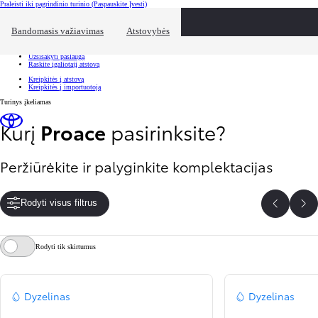
Praleisti iki pagrindinio turinio
(Paspauskite Įvesti)
Spartusis pasirinkimas
Spustelėkite, kad užvertumėte pasiekiamumo perdangą
Bandomasis važiavimas
Atstovybės
Spartusis pasirinkimas
Atvykite bandomajam važiavimui
Užsisakyti paslaugą
Raskite įgaliotąjį atstovą
Kreipkitės į atstovą
Kreipkitės į importuotoją
Turinys įkeliamas
Kurį
Proace
pasirinksite?
Peržiūrėkite ir palyginkite komplektacijas
Rodyti visus filtrus
Atgal
Ki
Rodyti tik skirtumus
Dyzelinas
Dyzelinas