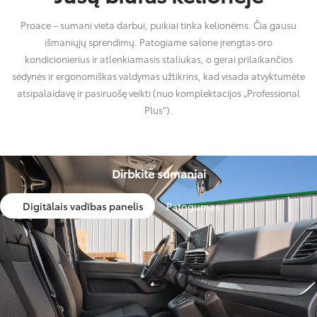
Proace – sumani vieta darbui, puikiai tinka kelionėms. Čia gausu
išmaniųjų sprendimų. Patogiame salone įrengtas oro
kondicionierius ir atlenkiamasis staliukas, o gerai prilaikančios
sėdynės ir ergonomiškas valdymas užtikrins, kad visada atvyktumėte
atsipalaidavę ir pasiruošę veikti (nuo komplektacijos „Professional
Plus“).
Dirbkite sumaniai
Digitālais vadības panelis
Patogumas