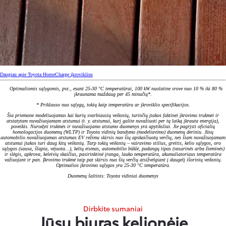
Daugiau apie Toyota HomeCharge įkroviklius
Optimaliomis sąlygomis, pvz., esant 25-30 °C temperatūrai, 100 kW nuolatine srove nuo 10 % iki 80 %
įkraunama maždaug per 45 minučių*.
* Priklauso nuo sąlygų, tokių kaip temperatūra ar įkroviklio specifikacijos.
Šia priemone modeliuojamas kai kurių svarbiausių veiksnių, turinčių įtakos faktinei įkrovimo trukmei ir
atstatytam nuvažiuojamam atstumui (t. y. atstumui, kurį galite nuvažiuoti per tą laiką įkrauta energija),
poveikis. Nurodyti trukmės ir nuvažiuojamo atstumo duomenys yra apytiksliai. Jie pagrįsti oficialių
homologacijos duomenų (WLTP) ir Toyota vidinių bandymo (modeliavimo) duomenų deriniu. Jūsų
automobilio nuvažiuojamas atstumas EV režimu skirsis nuo šių apskaičiuotų verčių, nes šiam nuvažiuojamam
atstumui įtakos turi daug kitų veiksnių. Tarp tokių veiksnių – vairavimo stilius, greitis, kelio sąlygos, oro
sąlygos (sausa, šlapia, vėjuota…), kelių eismas, automobilio būklė, padangų tipas (vasarinės arba žieminės)
ir slėgis, apkrova, keleivių skaičius, pasirinktinė įranga, lauko temperatūra, akumuliatoriaus temperatūra
važiuojant ir pan. Įkrovimo trukmė taip pat skirsis nuo šių verčių atsižvelgiant į daugelį išorinių veiksnių.
Optimalios įkrovimo sąlygos yra 25-30 °C temperatūra.
Duomenų šaltinis: Toyota vidiniai duomenys
Dirbkite sumaniai
Jūsų biuras kelionėje