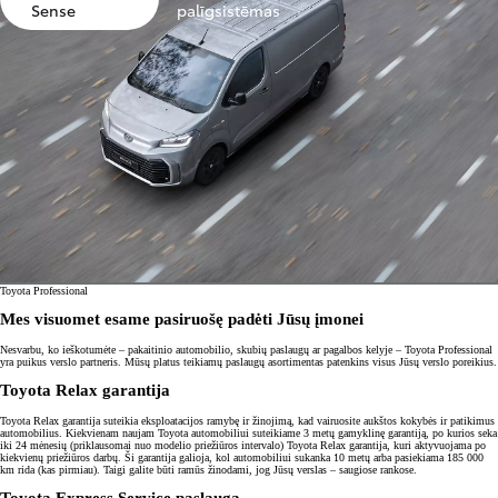
Sense
palīgsistēmas
Toyota Professional
Mes visuomet esame pasiruošę padėti Jūsų įmonei
Nesvarbu, ko ieškotumėte – pakaitinio automobilio, skubių paslaugų ar pagalbos kelyje – Toyota Professional
yra puikus verslo partneris. Mūsų platus teikiamų paslaugų asortimentas patenkins visus Jūsų verslo poreikius.
Toyota Relax garantija
Toyota Relax garantija suteikia eksploatacijos ramybę ir žinojimą, kad vairuosite aukštos kokybės ir patikimus
automobilius. Kiekvienam naujam Toyota automobiliui suteikiame 3 metų gamyklinę garantiją, po kurios seka
iki 24 mėnesių (priklausomai nuo modelio priežiūros intervalo) Toyota Relax garantija, kuri aktyvuojama po
kiekvienų priežiūros darbų. Ši garantija galioja, kol automobiliui sukanka 10 metų arba pasiekiama 185 000
km rida (kas pirmiau). Taigi galite būti ramūs žinodami, jog Jūsų verslas – saugiose rankose.