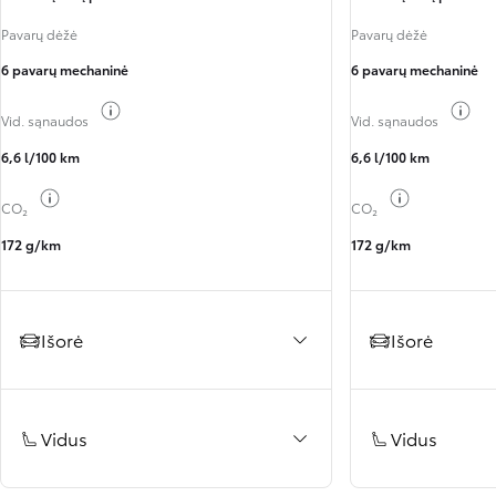
Pavarų dėžė
Pavarų dėžė
6 pavarų mechaninė
6 pavarų mechaninė
Perjungti degalų informaciją
Per
Vid. sąnaudos
Vid. sąnaudos
6,6 l/100 km
6,6 l/100 km
Perjungti degalų informaciją
Perjungti deg
CO₂
CO₂
172 g/km
172 g/km
Išorė
Išorė
Vidus
Vidus