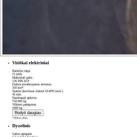
Visiškai elektriniai
Baterijos talpa
75 kWh
Maksimali galia
136 DIN AG*
Elektra nuvažiuojamas atstumas
350 km*
Spartus įkrovimas trukmė 10-80% (min.)
45 min
Naudingoji apkrova
750-900 kg
Vilkimo pajėgumas
1000 kg
Rodyti daugiau
* Mišrus ciklas.
Dyzelinis
Galios agregatai