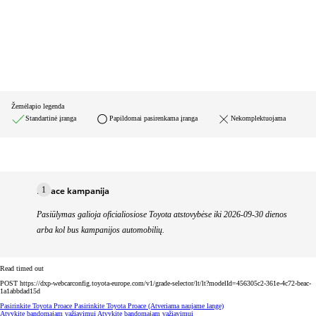
Žemėlapio legenda
Standartinė įranga
Papildomai pasirenkama įranga
Nekomplektuojama
Proace kampanija
1
Pasiūlymas galioja oficialiosiose Toyota atstovybėse iki 2026-09-30 dienos
arba kol bus kampanijos automobilių.
Read timed out
POST https://dxp-webcarconfig.toyota-europe.com/v1/grade-selector/lt/lt?modelId=456305c2-361e-4c72-beac-
1a1abbdad15d
Pasirinkite Toyota Proace
Pasirinkite Toyota Proace
(Atveriama naujame lange)
Atvykite bandomajam važiavimui
Atvykite bandomajam važiavimui