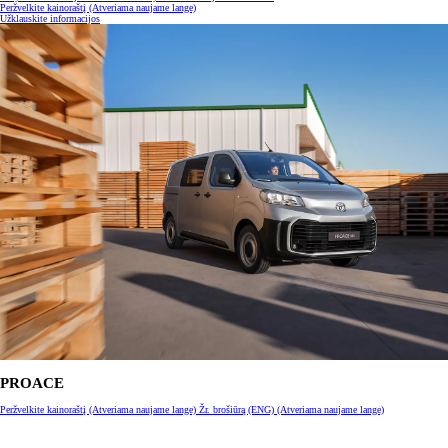
Peržvelkite kainoraštį
(Atveriama naujame lange)
Užklauskite informacijos
PROACE
Peržvelkite kainoraštį
(Atveriama naujame lange)
Žr. brošiūrą (ENG)
(Atveriama naujame lange)