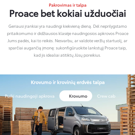
Pakrovimas ir talpa
Proace bet kokiai užduočiai
Geriausi įrankiai yra naudingi kiekvieną dieną. Dėl neprilygstamo
pritaikomumo ir didžiausios klasėje naudingosios apkrovos Proace
Jums padės, kai to reikės. Nesvarbu, ar valdote veržlų startuolį, ar
sparčiai augančią įmonę: sukonfigūruokite lankstųjį Proace taip,
kad jis idealiai atitiktų Jūsų poreikius.
Krovumo ir krovinių erdvės talpa
Puiki naudingoji apkrova
Krovumo
Crew cab