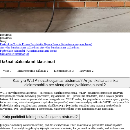
Įkrovimas
Įkrovimas
Naršyti
Pasirinkite Toyota Proace
Pasirinkite Toyota Proace
(Atveriama naujame lange)
Atvykite bandomajam važiavimui
Atvykite bandomajam važiavimui
Peržvelkite kainoraštį
(Atveriama naujame lange)
Užklauskite informacijos
Dažnai užduodami klausimai
Visos
7
Elektromobilio našumas
2
Elektromobilis
3
Įkrovimas
2
Kas yra WLTP nuvažiuojamas atstumas? Ar jis tiksliai atitinka
elektromobilio per vieną dieną įveikiamą nuotolį?
WLTP nuvažiuojamas atstumas – tai rodiklis, skaičiuojamas pagal WLTP (pasaulinės darniosios lengvųjų
transporto priemonių bandymų procedūros) reglamentus. Tai – pasaulinis standartas, kurio Toyota griežtai
laikosi. Tikrasis nuvažiuojamas atstumas nukrypsta nuo WLTP vertės, kai pagrindiniai veiksniai (pvz., greitis,
kelio paviršius, vairavimo elgsena ir aplinkos temperatūra) neatitinka nurodytų veiksnių WLTP bandymų cikle.
Peržvelkite mūsų nuvažiuojamo atstumo skaičiuotuvą ir įvertinkite nuvažiuojamą atstumą konkrečiomis
sąlygomis, pvz., atsižvelgdami į temperatūrą, vairavimo režimą ir oro kondicionieriaus nuostatas.
Kaip padidinti faktinį nuvažiuojamą atstumą?
Įjungus ekonominį vairavimo režimą, padidės efektyvumas ir bus maksimaliai padidintas nuvažiuojamas
atstumas. Apsvarstykite galimybę išjungti oro kondicionierių, kai jo nereikia. Atminkite, kad šildomosios