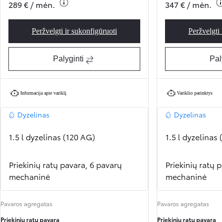
289 € / mėn.
347 € / mėn.
Peržvelgti ir sukonfigūruoti
Peržvelgti 
Proace Professional
Palyginti
Pal
Informacija apie variklį
Variklio parinktys
Dyzelinas
Dyzelinas
1.5 l dyzelinas (120 AG)
1.5 l dyzelinas
Priekinių ratų pavara, 6 pavarų
Priekinių ratų 
mechaninė
mechaninė
Pavaros agregatas
Pavaros agregatas
Priekinių ratų pavara
Priekinių ratų pavara