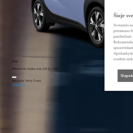
Šioje sv
Svetainės na
priemones be
patobulinti.
Rekomenduoja
spustelėdam
Apsilankydam
svarbūs siek
Nuo
Mėnesinė įmoka nuo 210 € / mėn.
Slapuk
Naujasis Yaris Cross
HIBRIDAS