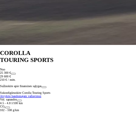
COROLLA
TOURING SPORTS
Nuo
25 300 €
29 600 €
210 € / mėn.
Sužinokite apie finansines sąlygas
Sukonfigūruokite Corolla Touring Sports
Atvykite bandomajam važiavimui
Vid. sąnaudos
4.5 - 4.8 l/100 km
CO₂
102 - 108 g/km
Nuo 24 500 €