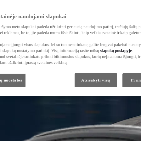
etainėje naudojami slapukai
ršymo metu slapukai padeda užtikrinti geriausią naudojimo patirtį, trečiųjų šalių p
i reklamas, be to, jie padeda mums išsiaiškinti, kaip veikia svetainė ir kaip galėtu
me įjungti visus slapukus. Jei su tuo nesutinkate, galite lengvai pakeisti nustat
i slapukų nustatymo parinktį. Visą informaciją rasite mūsų
slapukų puslapyje
.
i svetainėje sutinkate priimti būtinuosius slapukus, kurių neįmanoma išjungti, ir 
iant užtikrinti įprastą svetainės veikimą.
ų nuostatos
Atsisakyti visų
Priim