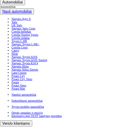
Automobiliai
Automobiliai
Nauji automobiliai
Naujasis Aygo X
Yaris
GR Yaris
Naujasis Yaris Cross
Corolla hečbekas
Corolla Touring Sports
Corolla sedanas
Toyota C-HR
Naujasis Toyota C-HR+
Corolla Cross
Camry
Mirai
Naujasis Toyota bZ4X
Naujasis Toyota bZ4X Touring
Naujasis Toyota RAV4
Naujasis Hilux
Naujasis Hilux Electric
Land Cruiser
Proace City
Proace City Verso
Proace
Proace Verso
Proace Max
Naudoti automobiliai
Elektrifikuoti automobiliai
Toyota modelių kainoraščiai
Degalų sąnaudos ir emisija
Informacija apie WLTP bandymų procedūrą
Verslo klientams