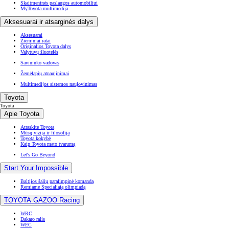
Skaitmeninės paslaugos automobiliui
MyToyota multimedija
Aksesuarai ir atsarginės dalys
Aksesuarai
Žieminiai ratai
Originalios Toyota dalys
Valytuvų šluotelės
Savininko vadovas
Žemėlapių atnaujinimai
Multimedijos sistemos naujovinimas
Toyota
Toyota
Apie Toyota
Atraskite Toyota
Mūsų vizija ir filosofija
Toyota kokybė
Kaip Toyota mato tvarumą
Let's Go Beyond
Start Your Impossible
Baltijos šalių paralimpinė komanda
Remiame Specialiąją olimpiadą
TOYOTA GAZOO Racing
WRC
Dakaro ralis
WEC