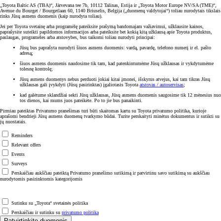
„Toyota Baltic AS (TBA)“, Järvevana tee 7b, 10112 Talinas, Estija ir „Toyota Motor Europe NV/SA (TME)“,
Avenue du Bourget / Bourgetlaan 60, 1140 Briuselis, Belgija („duomenų valdytojai“) toliau nurodytais tikslais
rinks Jūsų asmens duomenis (kaip nurodyta toliau).
Jei per Toyota svetainę arba programėlę pateiksite prašymą bandomajam važiavimui, užklausite kainos,
paprašysite suteikti papildomos informacijos arba pateiksite bet kokią kitą užklausą apie Toyota produktus,
paslaugas, programėles arba atstovybes, bus taikomi toliau nurodyti principai:
Jūsų bus paprašyta nurodyti šiuos asmens duomenis: vardą, pavardę, telefono numerį ir el. pašto
adresą;
šiuos asmens duomenis naudosime tik tam, kad patenkintumėme Jūsų užklausas ir vykdytumėme
tolesnę kontrolę;
Jūsų asmens duomenys nebus perduoti jokiai kitai įmonei, išskyrus atvejus, kai tam tikras Jūsų
užklausas gali įvykdyti (Jūsų pasirinktas) įgaliotasis Toyota
atstovas / autoservisas
;
kad galėtume sklandžiai sekti Jūsų užklausas, Jūsų asmens duomenis saugosime tik 12 mėnesius nuo
tos dienos, kai mums juos pateikėte. Po to jie bus panaikinti.
Pirmiau pateiktas Privatumo pranešimas turi būti skaitomas kartu su Toyota privatumo politika, kurioje
aprašomi bendrieji Jūsų asmens duomenų tvarkymo būdai. Turite perskaityti minėtus dokumentus ir sutikti su
jų nuostatais.
Reminders
Relevant offers
Events
Surveys
Perskaičiau aukščiau pateiktą Privatumo pranešimo sutikimą ir patvirtinu savo sutikimą su aukščiau
nurodytomis pasirinktomis kategorijomis
Sutinku su „Toyota“ svetainės politika
Perskaičiau ir sutinku su
privatumo politika
Patvirtinkite duomenis