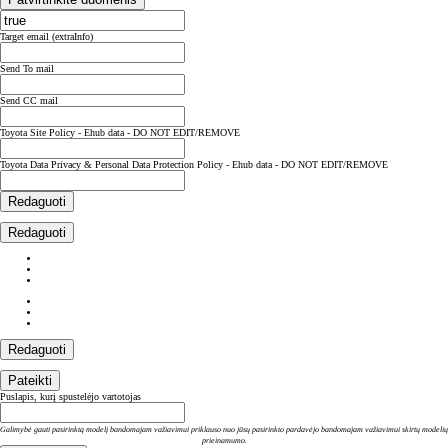
Target email (extraInfo)
Send To mail
Send CC mail
Toyota Site Policy - Ehub data - DO NOT EDIT/REMOVE
Toyota Data Privacy & Personal Data Protection Policy - Ehub data - DO NOT EDIT/REMOVE
Redaguoti
Redaguoti
Redaguoti
Pateikti
Puslapis, kurį spustelėjo vartotojas
Galimybė gauti pasirinktą modelį bandomajam važiavimui priklauso nuo jūsų pasirinkto pardavėjo bandomajam važiavimui skirtų modelių
prieinamumo.