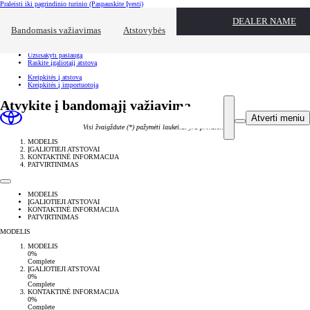
Praleisti iki pagrindinio turinio
(Paspauskite Įvesti)
Spartusis pasirinkimas
DEALER NAME
Spustelėkite, kad užvertumėte pasiekiamumo perdangą
Bandomasis važiavimas
Atstovybės
Spartusis pasirinkimas
Atvykite bandomajam važiavimui
Užsisakyti paslaugą
Raskite įgaliotąjį atstovą
Kreipkitės į atstovą
Kreipkitės į importuotoją
Atvykite į bandomąjį važiavimą
Atverti meniu
Visi žvaigždute (*) pažymėti laukeliai yra privalomi
MODELIS
ĮGALIOTIEJI ATSTOVAI
KONTAKTINĖ INFORMACIJA
PATVIRTINIMAS
MODELIS
ĮGALIOTIEJI ATSTOVAI
KONTAKTINĖ INFORMACIJA
PATVIRTINIMAS
MODELIS
MODELIS
0%
Complete
ĮGALIOTIEJI ATSTOVAI
0%
Complete
KONTAKTINĖ INFORMACIJA
0%
Complete