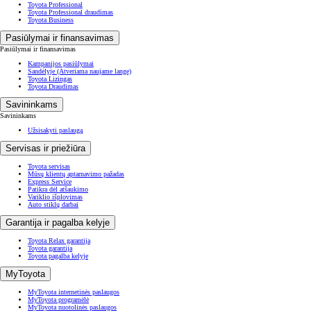
Toyota Professional
Toyota Professional draudimas
Toyota Business
Pasiūlymai ir finansavimas
Pasiūlymai ir finansavimas
Kampanijos pasiūlymai
Sandėlyje
(Atveriama naujame lange)
Toyota Lizingas
Toyota Draudimas
Savininkams
Savininkams
Užsisakyti paslaugą
Servisas ir priežiūra
Toyota servisas
Mūsų klientų aptarnavimo pažadas
Express Service
Patikra dėl atšaukimo
Variklio išplovimas
Auto stiklų darbai
Garantija ir pagalba kelyje
Toyota Relax garantija
Toyota garantija
Toyota pagalba kelyje
MyToyota
MyToyota internetinės paslaugos
MyToyota programėlė
MyToyota nuotolinės paslaugos