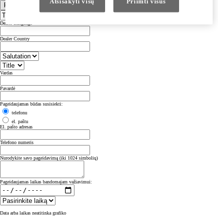
Atsisakyti visų
Priimti visus
Pasirinkite įgaliotąjį atstovą
Dealer Language
Dealer Country
Vardas
Pavardė
Pageidaujamas būdas susisiekti:
telefonu
el. paštu
El. pašto adresas
Telefono numeris
Nurodykite savo pageidavimą (iki 1024 simbolių)
Pageidaujamas laikas bandomajam važiavimui:
Data arba laikas neatitinka grafiko