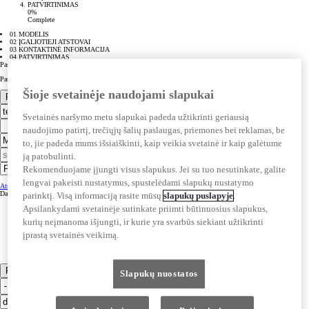
PATVIRTINIMAS
0%
Complete
01 MODELIS
02 ĮGALIOTIEJI ATSTOVAI
03 KONTAKTINĖ INFORMACIJA
04 PATVIRTINIMAS
Pasirinkti automobilį
Pasirinkti variklį
Šioje svetainėje naudojami slapukai
Pasirinkite įgaliotąjį atstovą
Svetainės naršymo metu slapukai padeda užtikrinti geriausią
naudojimo patirtį, trečiųjų šalių paslaugas, priemones bei reklamas, be
to, jie padeda mums išsiaiškinti, kaip veikia svetainė ir kaip galėtume
ją patobulinti.
Rekomenduojame įjungti visus slapukus. Jei su tuo nesutinkate, galite
lengvai pakeisti nustatymus, spustelėdami slapukų nustatymo
Atstovybės informacija
Atstovybės informacija
Darbo valandos
Darbo valandos
parinktį. Visą informaciją rasite mūsų
slapukų puslapyje
.
Apsilankydami svetainėje sutinkate priimti būtinuosius slapukus,
kurių neįmanoma išjungti, ir kurie yra svarbūs siekiant užtikrinti
įprastą svetainės veikimą.
Pateikti
Slapukų nuostatos