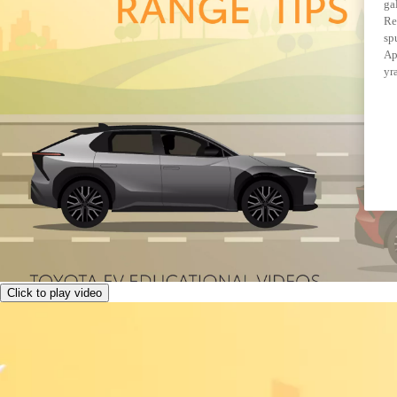
ga
Re
sp
Ap
yr
Click to play video