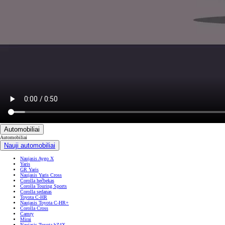
Automobiliai
Automobiliai
Nauji automobiliai
Naujasis Aygo X
Yaris
GR Yaris
Naujasis Yaris Cross
Corolla hečbekas
Corolla Touring Sports
Corolla sedanas
Toyota C-HR
Naujasis Toyota C-HR+
Corolla Cross
Camry
Mirai
Naujasis Toyota bZ4X