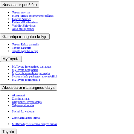
Servisas ir priežiūra
Toyota servisas
Mūsų klientų aptarnavimo pažadas
Express Service
Patikra dėl atšaukimo
Variklio išplovimas
Auto stiklų darbai
Garantija ir pagalba kelyje
Toyota Relax garantija
Toyota garantija
Toyota pagalba kelyje
MyToyota
MyToyota internetinės paslaugos
MyToyota programėlė
MyToyota nuotolinės paslaugos
Skaitmeninės paslaugos automobiliui
MyToyota multimedija
Aksesuarai ir atsarginės dalys
Aksesuarai
Žieminiai ratai
Originalios Toyota dalys
Valytuvų šluotelės
Savininko vadovas
Žemėlapių atnaujinimai
Multimedijos sistemos naujovinimas
Toyota