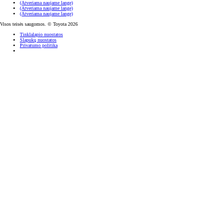
(Atveriama naujame lange)
(Atveriama naujame lange)
(Atveriama naujame lange)
Visos teisės saugomos. © Toyota 2026
Tinklalapio nuostatos
Slapukų nuostatos
Privatumo politika