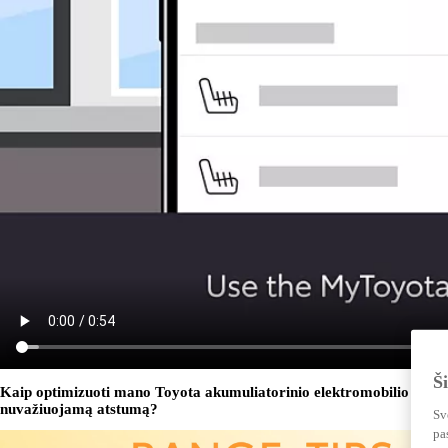
Š
Kaip optimizuoti mano Toyota akumuliatorinio elektromobilio
nuvažiuojamą atstumą?
Sv
pa