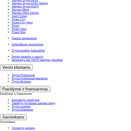
Naujasis Toyota bZ4X Touring
Naujasis Toyota RAV4
Naujasis Hilux
Naujasis Hilux Electric
Land Cruiser
Proace City
Proace City Verso
Proace
Proace Verso
Proace Max
Naudoti automobiliai
Elektrifikuoti automobiliai
Toyota modelių kainoraščiai
Degalų sąnaudos ir emisija
Informacija apie WLTP bandymų procedūrą
Verslo klientams
Toyota Professional
Toyota Professional draudimas
Toyota Business
Pasiūlymai ir finansavimas
Pasiūlymai ir finansavimas
Kampanijos pasiūlymai
Sandėlyje
(Atveriama naujame lange)
Toyota Lizingas
Toyota Draudimas
Savininkams
Savininkams
Užsisakyti paslaugą