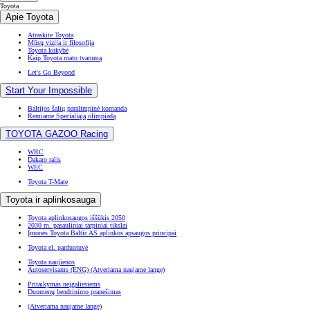
Toyota
Apie Toyota
Atraskite Toyota
Mūsų vizija ir filosofija
Toyota kokybė
Kaip Toyota mato tvarumą
Let's Go Beyond
Start Your Impossible
Baltijos šalių paralimpinė komanda
Remiame Specialiąją olimpiadą
TOYOTA GAZOO Racing
WRC
Dakaro ralis
WEC
Toyota T-Mate
Toyota ir aplinkosauga
Toyota aplinkosaugos iššūkis 2050
2030 m. pasauliniai tarpiniai tikslai
Įmonės Toyota Baltic AS aplinkos apsaugos principai
Toyota el. parduotuvė
Toyota naujienos
Autoservisams (ENG)
(Atveriama naujame lange)
Pritaikymas neįgaliesiems
Duomenų bendrinimo pranešimas
(Atveriama naujame lange)