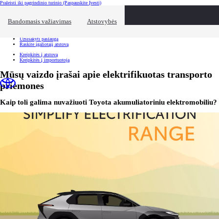
Praleisti iki pagrindinio turinio
(Paspauskite Įvesti)
Spartusis pasirinkimas
Spustelėkite, kad užvertumėte pasiekiamumo perdangą
Bandomasis važiavimas
Atstovybės
Spartusis pasirinkimas
Atvykite bandomajam važiavimui
Užsisakyti paslaugą
Raskite įgaliotąjį atstovą
Kreipkitės į atstovą
Kreipkitės į importuotoją
Mūsų vaizdo įrašai apie elektrifikuotas transporto
priemones
Kaip toli galima nuvažiuoti Toyota akumuliatoriniu elektromobiliu?