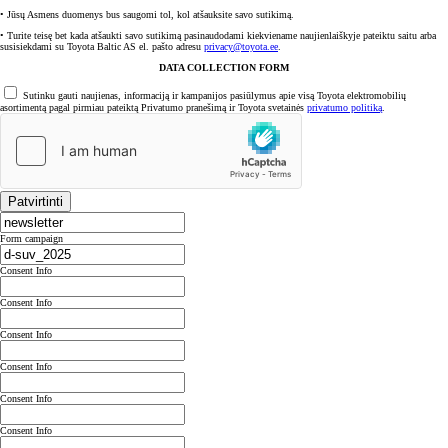
• Jūsų Asmens duomenys bus saugomi tol, kol atšauksite savo sutikimą.
• Turite teisę bet kada atšaukti savo sutikimą pasinaudodami kiekviename naujienlaiškyje pateiktu saitu arba
susisiekdami su Toyota Baltic AS el. pašto adresu
privacy@toyota.ee
.
DATA COLLECTION FORM
Sutinku gauti naujienas, informaciją ir kampanijos pasiūlymus apie visą Toyota elektromobilių
asortimentą pagal pirmiau pateiktą Privatumo pranešimą ir Toyota svetainės
privatumo politiką
.
Patvirtinti
Form campaign
Consent Info
Consent Info
Consent Info
Consent Info
Consent Info
Consent Info