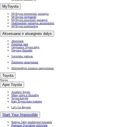
MyToyota
MyToyota internetinės paslaugos
MyToyota programėlė
MyToyota nuotolinės paslaugos
Skaitmeninės paslaugos automobiliui
MyToyota multimedija
Aksesuarai ir atsarginės dalys
Aksesuarai
Žieminiai ratai
Originalios Toyota dalys
Valytuvų šluotelės
Savininko vadovas
Žemėlapių atnaujinimai
Multimedijos sistemos naujovinimas
Toyota
Toyota
Apie Toyota
Atraskite Toyota
Mūsų vizija ir filosofija
Toyota kokybė
Kaip Toyota mato tvarumą
Let's Go Beyond
Start Your Impossible
Baltijos šalių paralimpinė komanda
Remiame Specialiąją olimpiadą