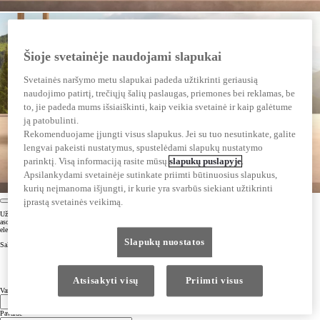
Šioje svetainėje naudojami slapukai
Svetainės naršymo metu slapukai padeda užtikrinti geriausią
naudojimo patirtį, trečiųjų šalių paslaugas, priemones bei reklamas, be
to, jie padeda mums išsiaiškinti, kaip veikia svetainė ir kaip galėtume
ją patobulinti.
Rekomenduojame įjungti visus slapukus. Jei su tuo nesutinkate, galite
lengvai pakeisti nustatymus, spustelėdami slapukų nustatymo
parinktį. Visą informaciją rasite mūsų
slapukų puslapyje
.
Apsilankydami svetainėje sutinkate priimti būtinuosius slapukus,
kurių neįmanoma išjungti, ir kurie yra svarbūs siekiant užtikrinti
įprastą svetainės veikimą.
Užsiprenumeravę galėsite naudotis išskirtiniu turiniu apie mūsų visiškai elektrinių transporto priemonių
asortimentą, įskaitant visas naujienas ir kampanijų pasiūlymus bei patarimus, kaip pereiti prie visiškai
elektrinio gyvenimo būdo.
Slapukų nuostatos
Salutation
Mr.
Mrs.
Ms.
Atsisakyti visų
Priimti visus
Vardas
Pavardė