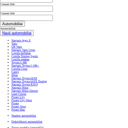
Consent Info
Consent Info
Automobiliai
Automobiliai
Nauji automobiliai
Naujasis Aygo X
Yaris
GR Yaris
Naujasis Yaris Cross
Corolla hečbekas
Corolla Touring Sports
Corolla sedanas
Toyota C-HR
Naujasis Toyota C-HR+
Corolla Cross
Camry
Mirai
Naujasis Toyota bZ4X
Naujasis Toyota bZ4X Touring
Naujasis Toyota RAV4
Naujasis Hilux
Naujasis Hilux Electric
Land Cruiser
Proace City
Proace City Verso
Proace
Proace Verso
Proace Max
Naudoti automobiliai
Elektrifikuoti automobiliai
Toyota modelių kainoraščiai