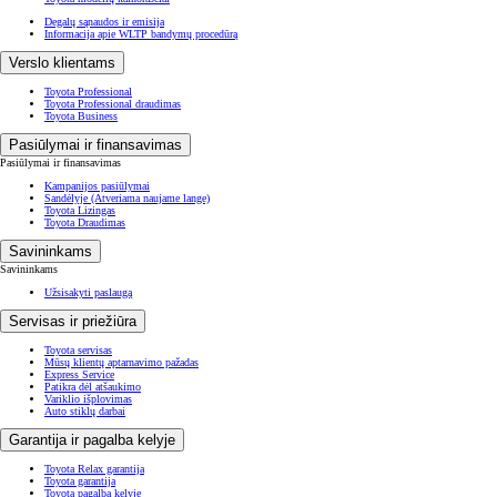
Degalų sąnaudos ir emisija
Informacija apie WLTP bandymų procedūrą
Verslo klientams
Toyota Professional
Toyota Professional draudimas
Toyota Business
Pasiūlymai ir finansavimas
Pasiūlymai ir finansavimas
Kampanijos pasiūlymai
Sandėlyje
(Atveriama naujame lange)
Toyota Lizingas
Toyota Draudimas
Savininkams
Savininkams
Užsisakyti paslaugą
Servisas ir priežiūra
Toyota servisas
Mūsų klientų aptarnavimo pažadas
Express Service
Patikra dėl atšaukimo
Variklio išplovimas
Auto stiklų darbai
Garantija ir pagalba kelyje
Toyota Relax garantija
Toyota garantija
Toyota pagalba kelyje