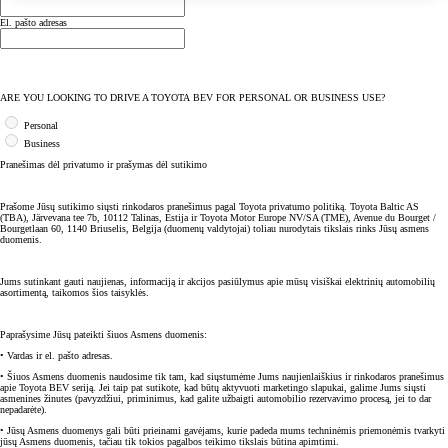
El. pašto adresas
ARE YOU LOOKING TO DRIVE A TOYOTA BEV FOR PERSONAL OR BUSINESS USE?
Personal
Business
Pranešimas dėl privatumo ir prašymas dėl sutikimo
Prašome Jūsų sutikimo siųsti rinkodaros pranešimus pagal Toyota privatumo politiką. Toyota Baltic AS
(TBA), Järvevana tee 7b, 10112 Talinas, Estija ir Toyota Motor Europe NV/SA (TME), Avenue du Bourget /
Bourgetlaan 60, 1140 Briuselis, Belgija (duomenų valdytojai) toliau nurodytais tikslais rinks Jūsų asmens
duomenis.
Jums sutinkant gauti naujienas, informaciją ir akcijos pasiūlymus apie mūsų visiškai elektrinių automobilių
asortimentą, taikomos šios taisyklės.
Paprašysime Jūsų pateikti šiuos Asmens duomenis:
• Vardas ir el. pašto adresas.
• Šiuos Asmens duomenis naudosime tik tam, kad siųstumėme Jums naujienlaiškius ir rinkodaros pranešimus
apie Toyota BEV seriją. Jei taip pat sutikote, kad būtų aktyvuoti marketingo slapukai, galime Jums siųsti
asmenines žinutes (pavyzdžiui, priminimus, kad galite užbaigti automobilio rezervavimo procesą, jei to dar
nepadarėte).
• Jūsų Asmens duomenys gali būti prieinami gavėjams, kurie padeda mums techninėmis priemonėmis tvarkyti
jūsų Asmens duomenis, tačiau tik tokios pagalbos teikimo tikslais būtina apimtimi.