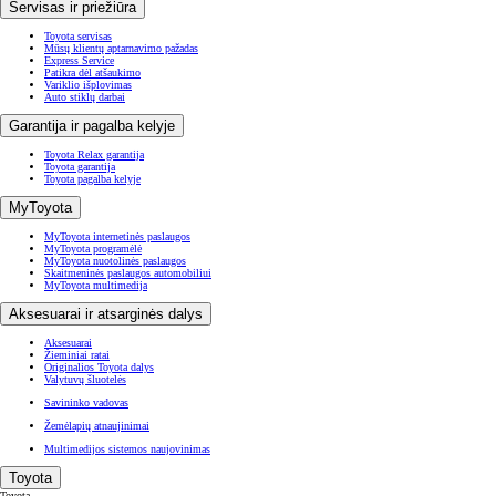
Servisas ir priežiūra
Toyota servisas
Mūsų klientų aptarnavimo pažadas
Express Service
Patikra dėl atšaukimo
Variklio išplovimas
Auto stiklų darbai
Garantija ir pagalba kelyje
Toyota Relax garantija
Toyota garantija
Toyota pagalba kelyje
MyToyota
MyToyota internetinės paslaugos
MyToyota programėlė
MyToyota nuotolinės paslaugos
Skaitmeninės paslaugos automobiliui
MyToyota multimedija
Aksesuarai ir atsarginės dalys
Aksesuarai
Žieminiai ratai
Originalios Toyota dalys
Valytuvų šluotelės
Savininko vadovas
Žemėlapių atnaujinimai
Multimedijos sistemos naujovinimas
Toyota
Toyota