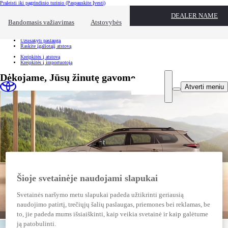
Praleisti iki pagrindinio turinio
(Paspauskite Įvesti)
Spartusis pasirinkimas
DEALER NAME
Spustelėkite, kad užvertumėte pasiekiamumo perdangą
Bandomasis važiavimas
Atstovybės
Spartusis pasirinkimas
Atvykite bandomajam važiavimui
Užsisakyti paslaugą
Raskite įgaliotąjį atstovą
Kreipkitės į atstovą
Kreipkitės į importuotoją
Dėkojame, Jūsų žinutę gavome
Atverti meniu
Šioje svetainėje naudojami slapukai
Svetainės naršymo metu slapukai padeda užtikrinti geriausią
naudojimo patirtį, trečiųjų šalių paslaugas, priemones bei reklamas, be
to, jie padeda mums išsiaiškinti, kaip veikia svetainė ir kaip galėtume
ją patobulinti.