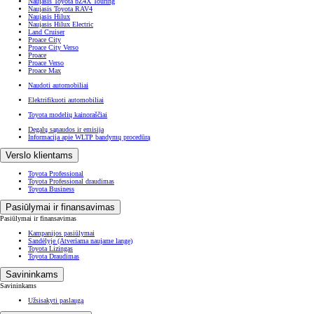
Naujasis Toyota bZ4X Touring
Naujasis Toyota RAV4
Naujasis Hilux
Naujasis Hilux Electric
Land Cruiser
Proace City
Proace City Verso
Proace
Proace Verso
Proace Max
Naudoti automobiliai
Elektrifikuoti automobiliai
Toyota modelių kainoraščiai
Degalų sąnaudos ir emisija
Informacija apie WLTP bandymų procedūrą
Verslo klientams
Toyota Professional
Toyota Professional draudimas
Toyota Business
Pasiūlymai ir finansavimas
Pasiūlymai ir finansavimas
Kampanijos pasiūlymai
Sandėlyje
(Atveriama naujame lange)
Toyota Lizingas
Toyota Draudimas
Savininkams
Savininkams
Užsisakyti paslaugą