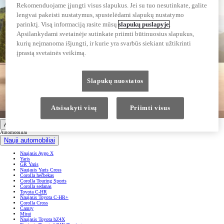
Rekomenduojame įjungti visus slapukus. Jei su tuo nesutinkate, galite
lengvai pakeisti nustatymus, spustelėdami slapukų nustatymo
parinktį. Visą informaciją rasite mūsų
slapukų puslapyje
.
Apsilankydami svetainėje sutinkate priimti būtinuosius slapukus,
kurių neįmanoma išjungti, ir kurie yra svarbūs siekiant užtikrinti
įprastą svetainės veikimą.
Slapukų nuostatos
Atsisakyti visų
Priimti visus
Automobiliai
Automobiliai
Nauji automobiliai
Naujasis Aygo X
Yaris
GR Yaris
Naujasis Yaris Cross
Corolla hečbekas
Corolla Touring Sports
Corolla sedanas
Toyota C-HR
Naujasis Toyota C-HR+
Corolla Cross
Camry
Mirai
Naujasis Toyota bZ4X