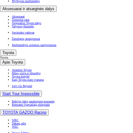
MyToyota multimedija
Aksesuarai ir atsarginės dalys
Aksesuarai
Žieminiai ratai
Originalios Toyota dalys
Valytuvų šluotelės
Savininko vadovas
Žemėlapių atnaujinimai
Multimedijos sistemos naujovinimas
Toyota
Toyota
Apie Toyota
Atraskite Toyota
Mūsų vizija ir filosofija
Toyota kokybė
Kaip Toyota mato tvarumą
Let's Go Beyond
Start Your Impossible
Baltijos šalių paralimpinė komanda
Remiame Specialiąją olimpiadą
TOYOTA GAZOO Racing
WRC
Dakaro ralis
WEC
Toyota T-Mate