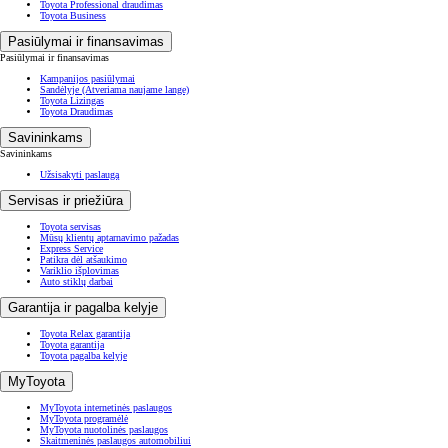
Toyota Professional draudimas
Toyota Business
Pasiūlymai ir finansavimas
Pasiūlymai ir finansavimas
Kampanijos pasiūlymai
Sandėlyje
(Atveriama naujame lange)
Toyota Lizingas
Toyota Draudimas
Savininkams
Savininkams
Užsisakyti paslaugą
Servisas ir priežiūra
Toyota servisas
Mūsų klientų aptarnavimo pažadas
Express Service
Patikra dėl atšaukimo
Variklio išplovimas
Auto stiklų darbai
Garantija ir pagalba kelyje
Toyota Relax garantija
Toyota garantija
Toyota pagalba kelyje
MyToyota
MyToyota internetinės paslaugos
MyToyota programėlė
MyToyota nuotolinės paslaugos
Skaitmeninės paslaugos automobiliui