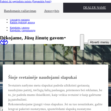
Praleisti iki pagrindinio turinio
(Paspauskite Įvesti)
Spartusis pasirinkimas
DEALER NAME
Spustelėkite, kad užvertumėte pasiekiamumo perdangą
Bandomasis važiavimas
Atstovybės
Spartusis pasirinkimas
Atvykite bandomajam važiavimui
Užsisakyti paslaugą
Raskite įgaliotąjį atstovą
Kreipkitės į atstovą
Kreipkitės į importuotoją
Dėkojame, Jūsų žinutę gavome
Atverti meniu
Šioje svetainėje naudojami slapukai
Svetainės naršymo metu slapukai padeda užtikrinti geriausią
naudojimo patirtį, trečiųjų šalių paslaugas, priemones bei reklamas, be
to, jie padeda mums išsiaiškinti, kaip veikia svetainė ir kaip galėtume
ją patobulinti.
Rekomenduojame įjungti visus slapukus. Jei su tuo nesutinkate, galite
lengvai pakeisti nustatymus, spustelėdami slapukų nustatymo
Automobiliai