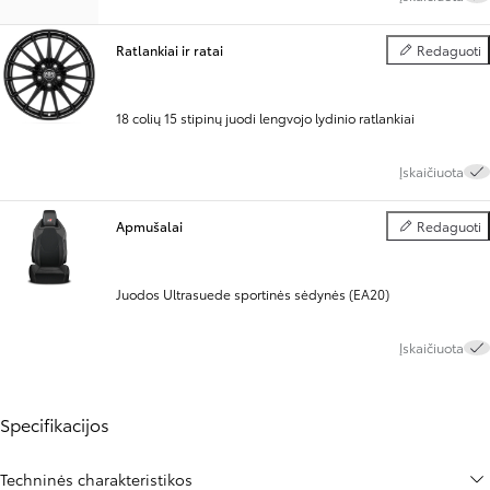
Ratlankiai ir ratai
Redaguoti
Ratlankiai ir rat
18 colių 15 stipinų juodi lengvojo lydinio ratlankiai
Įskaičiuota
Apmušalai
Redaguoti
Apmušalai
Juodos Ultrasuede sportinės sėdynės (EA20)
Įskaičiuota
Specifikacijos
Techninės charakteristikos