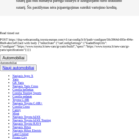
sutartį gali būti numatyta pareiga sudaryti ir lizinguojamo turto draudimo
sutartį. Šis pasiūlymas nėra įsipareigojimas suteikti vartojimo kreditą.
Read timed out
POST https://dxp-webcarconfig.toyota-europe.com/v1/car-config/lt/lt?path=configure/50c3964d-693e-494e-
8bd4-abcc5ef12acd with body {"reduxState":{"carConfigSettings":{"loadedStepUrls":
{"configure":"https://www.toyota.lt/new-cars/gr-yaris/build","specs":"https://www.toyota.lt/new-cars/gr-
yaris/specifications"}}}}
Automobiliai
Automobiliai
Nauji automobiliai
Naujasis Aygo X
Yaris
GR Yaris
Naujasis Yaris Cross
Corolla hečbekas
Corolla Touring Sports
Corolla sedanas
Toyota C-HR
Naujasis Toyota C-HR+
Corolla Cross
Camry
Mirai
Naujasis Toyota bZ4X
Naujasis Toyota bZ4X Touring
Naujasis Toyota RAV4
Naujasis Hilux
Naujasis Hilux Electric
Land Cruiser
Proace City