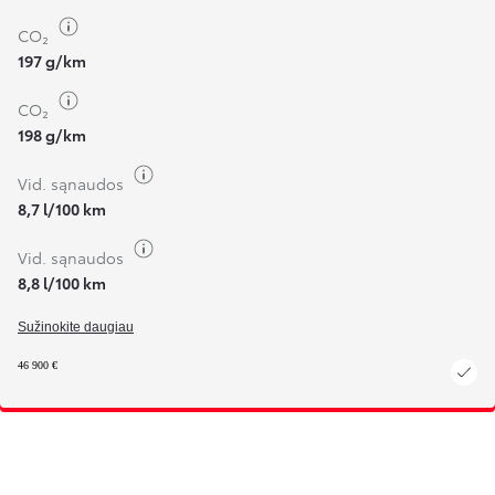
Perjungti degalų informaciją
CO₂
197 g/km
Perjungti degalų informaciją
CO₂
198 g/km
Perjungti degalų informaciją
Vid. sąnaudos
8,7 l/100 km
Perjungti degalų informaciją
Vid. sąnaudos
8,8 l/100 km
Sužinokite daugiau
46 900 €