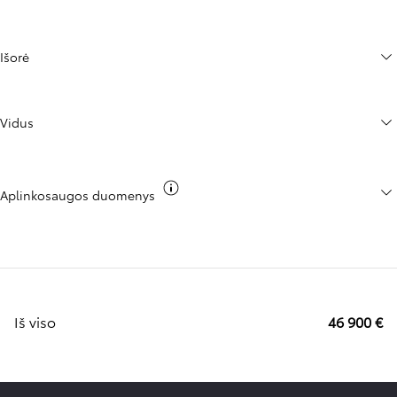
Išorė
Vidus
Perjungti CO₂ informaciją
Aplinkosaugos duomenys
Iš viso
46 900 €