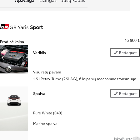
GR Yaris
Sport
Gazoo Racing
46 900 €
Pradinė kaina
Variklis
Redaguoti
Variklis
Visų ratų pavara
1.6 l Petrol Turbo (261 AG)
,
6 laipsnių mechaninė transmisija
Spalva
Redaguoti
Spalva
Pure White (040)
Matinė spalva
Įskaičiuota