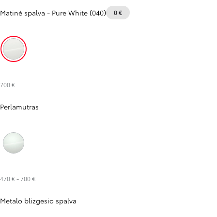
Matinė spalva
-
Pure White (040)
0 €
Pure White (040)
700 €
Perlamutras
Platinum Pearl White (089)
470 €
-
700 €
Metalo blizgesio spalva