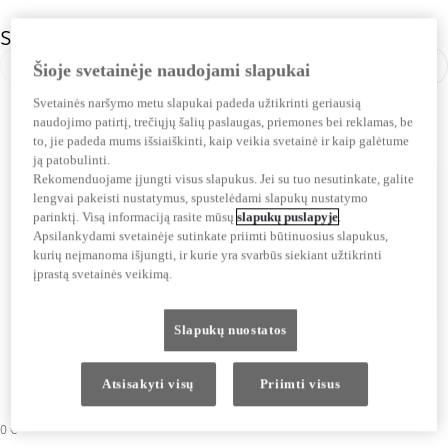
Spalva
Šioje svetainėje naudojami slapukai
Ankstesnė skaidrė
Kita 
Svetainės naršymo metu slapukai padeda užtikrinti geriausią
naudojimo patirtį, trečiųjų šalių paslaugas, priemones bei reklamas, be
to, jie padeda mums išsiaiškinti, kaip veikia svetainė ir kaip galėtume
ją patobulinti.
Rekomenduojame įjungti visus slapukus. Jei su tuo nesutinkate, galite
lengvai pakeisti nustatymus, spustelėdami slapukų nustatymo
parinktį. Visą informaciją rasite mūsų
slapukų puslapyje
.
Apsilankydami svetainėje sutinkate priimti būtinuosius slapukus,
kurių neįmanoma išjungti, ir kurie yra svarbūs siekiant užtikrinti
įprastą svetainės veikimą.
Slapukų nuostatos
Atsisakyti visų
Priimti visus
0 €