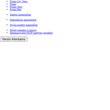
Proace City Verso
Proace
Proace Verso
Proace Max
Naudoti automobiliai
Elektrifikuoti automobiliai
Toyota modelių kainoraščiai
Degalų sąnaudos ir emisija
Informacija apie WLTP bandymų procedūrą
Verslo klientams
Toyota Professional
Toyota Professional draudimas
Toyota Business
Pasiūlymai ir finansavimas
Pasiūlymai ir finansavimas
Kampanijos pasiūlymai
Sandėlyje
(Atveriama naujame lange)
Toyota Lizingas
Toyota Draudimas
Savininkams
Savininkams
Užsisakyti paslaugą
Servisas ir priežiūra
Toyota servisas
Mūsų klientų aptarnavimo pažadas
Express Service