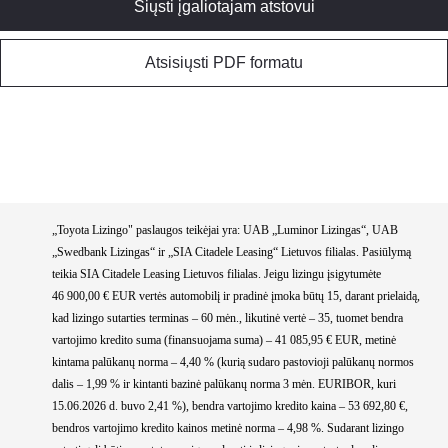
Siųsti įgaliotajam atstovui
Atsisiųsti PDF formatu
„Toyota Lizingo" paslaugos teikėjai yra: UAB „Luminor Lizingas“, UAB
„Swedbank Lizingas“ ir „SIA Citadele Leasing“ Lietuvos filialas. Pasiūlymą
teikia SIA Citadele Leasing Lietuvos filialas. Jeigu lizingu įsigytumėte
46 900,00 € EUR vertės automobilį ir pradinė įmoka būtų 15, darant prielaidą,
kad lizingo sutarties terminas – 60 mėn., likutinė vertė – 35, tuomet bendra
vartojimo kredito suma (finansuojama suma) – 41 085,95 € EUR, metinė
kintama palūkanų norma – 4,40 % (kurią sudaro pastovioji palūkanų normos
dalis – 1,99 % ir kintanti bazinė palūkanų norma 3 mėn. EURIBOR, kuri
15.06.2026 d. buvo 2,41 %), bendra vartojimo kredito kaina – 53 692,80 €,
bendros vartojimo kredito kainos metinė norma – 4,98 %. Sudarant lizingo