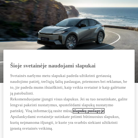
Šioje svetainėje naudojami slapukai
Svetainės naršymo metu slapukai padeda užtikrinti geriausią
naudojimo patirtį, trečiųjų šalių paslaugas, priemones bei reklamas, be
to, jie padeda mums išsiaiškinti, kaip veikia svetainė ir kaip galėtume
Visiškai elektrinis Toyota C-HR+ dabar parduodamas su Toyota
ją patobulinti.
skiriama 4 000 € pirkimo subsidija. Žieminių ratų pasiūlymas.
Rekomenduojame įjungti visus slapukus. Jei su tuo nesutinkate, galite
lengvai pakeisti nustatymus, spustelėdami slapukų nustatymo
parinktį. Visą informaciją rasite mūsų
slapukų puslapyje
.
Apsilankydami svetainėje sutinkate priimti būtinuosius slapukus,
kurių neįmanoma išjungti, ir kurie yra svarbūs siekiant užtikrinti
įprastą svetainės veikimą.