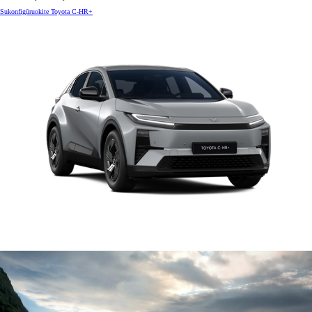
Sukonfigūruokite Toyota C-HR+