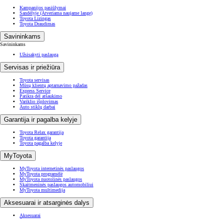
Kampanijos pasiūlymai
Sandėlyje
(Atveriama naujame lange)
Toyota Lizingas
Toyota Draudimas
Savininkams
Savininkams
Užsisakyti paslaugą
Servisas ir priežiūra
Toyota servisas
Mūsų klientų aptarnavimo pažadas
Express Service
Patikra dėl atšaukimo
Variklio išplovimas
Auto stiklų darbai
Garantija ir pagalba kelyje
Toyota Relax garantija
Toyota garantija
Toyota pagalba kelyje
MyToyota
MyToyota internetinės paslaugos
MyToyota programėlė
MyToyota nuotolinės paslaugos
Skaitmeninės paslaugos automobiliui
MyToyota multimedija
Aksesuarai ir atsarginės dalys
Aksesuarai