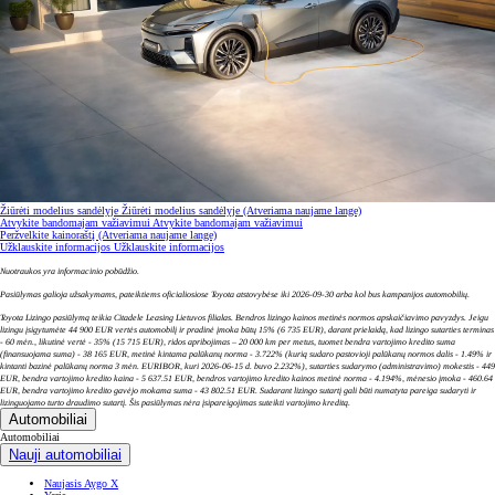
Žiūrėti modelius sandėlyje
Žiūrėti modelius sandėlyje
(Atveriama naujame lange)
Atvykite bandomajam važiavimui
Atvykite bandomajam važiavimui
Peržvelkite kainoraštį
(Atveriama naujame lange)
Užklauskite informacijos
Užklauskite informacijos
Nuotraukos yra informacinio pobūdžio.
Pasiūlymas galioja užsakymams, pateiktiems oficialiosiose Toyota atstovybėse iki 2026-09-30 arba kol bus kampanijos automobilių.
Toyota Lizingo pasiūlymą teikia Citadele Leasing Lietuvos filialas. Bendros lizingo kainos metinės normos apskaičiavimo pavyzdys. Jeigu
lizingu įsigytumėte 44 900 EUR vertės automobilį ir pradinė įmoka būtų 15% (6 735 EUR), darant prielaidą, kad lizingo sutarties terminas
- 60 mėn., likutinė vertė - 35% (15 715 EUR), ridos apribojimas – 20 000 km per metus, tuomet bendra vartojimo kredito suma
(finansuojama suma) - 38 165 EUR, metinė kintama palūkanų norma - 3.722% (kurią sudaro pastovioji palūkanų normos dalis - 1.49% ir
kintanti bazinė palūkanų norma 3 mėn. EURIBOR, kuri 2026-06-15 d. buvo 2.232%), sutarties sudarymo (administravimo) mokestis - 449
EUR, bendra vartojimo kredito kaina - 5 637.51 EUR, bendros vartojimo kredito kainos metinė norma - 4.194%, mėnesio įmoka - 460.64
EUR, bendra vartojimo kredito gavėjo mokama suma - 43 802.51 EUR. Sudarant lizingo sutartį gali būti numatyta pareiga sudaryti ir
lizinguojamo turto draudimo sutartį. Šis pasiūlymas nėra įsipareigojimas suteikti vartojimo kreditą.
Automobiliai
Automobiliai
Nauji automobiliai
Naujasis Aygo X