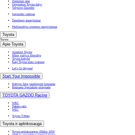
Žieminiai ratai
Originalios Toyota dalys
Valytuvų šluotelės
Savininko vadovas
Žemėlapių atnaujinimai
Multimedijos sistemos naujovinimas
Toyota
Toyota
Apie Toyota
Atraskite Toyota
Mūsų vizija ir filosofija
Toyota kokybė
Kaip Toyota mato tvarumą
Let's Go Beyond
Start Your Impossible
Baltijos šalių paralimpinė komanda
Remiame Specialiąją olimpiadą
TOYOTA GAZOO Racing
WRC
Dakaro ralis
WEC
Toyota T-Mate
Toyota ir aplinkosauga
Toyota aplinkosaugos iššūkis 2050
2030 m. pasauliniai tarpiniai tikslai