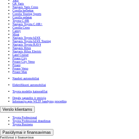
Yaris
GR Yaris
Naujasis Yaris Cross
Corolla hečbekas
Corolla Touring Sports
Corolla sedanas
Toyota C-HR
Naujasis Toyota C-HR+
Corolla Cross
Camry
Mirai
Naujasis Toyota bZ4X
Naujasis Toyota bZ4X Touring
Naujasis Toyota RAV4
Naujasis Hilux
Naujasis Hilux Electric
Land Cruiser
Proace City
Proace City Verso
Proace
Proace Verso
Proace Max
Naudoti automobiliai
Elektrifikuoti automobiliai
Toyota modelių kainoraščiai
Degalų sąnaudos ir emisija
Informacija apie WLTP bandymų procedūrą
Verslo klientams
Toyota Professional
Toyota Professional draudimas
Toyota Business
Pasiūlymai ir finansavimas
Pasiūlymai ir finansavimas