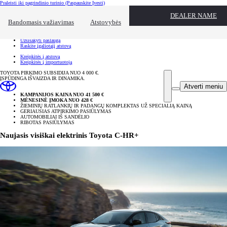
Praleisti iki pagrindinio turinio
(Paspauskite Įvesti)
Spartusis pasirinkimas
DEALER NAME
Spustelėkite, kad užvertumėte pasiekiamumo perdangą
Bandomasis važiavimas
Atstovybės
Spartusis pasirinkimas
Atvykite bandomajam važiavimui
Užsisakyti paslaugą
Raskite įgaliotąjį atstovą
Kreipkitės į atstovą
Kreipkitės į importuotoją
TOYOTA PIRKIMO SUBSIDIJA NUO 4 000 €.
ĮSPŪDINGA IŠVAIZDA IR DINAMIKA.
Atverti meniu
KAMPANIJOS KAINA NUO 41 500 €
MĖNESINĖ ĮMOKA NUO 428 €
ŽIEMINIŲ RATLANKIŲ IR PADANGŲ KOMPLEKTAS UŽ SPECIALIĄ KAINĄ
GERIAUSIAS ATPIRKIMO PASIŪLYMAS
AUTOMOBILIAI IŠ SANDĖLIO
RIBOTAS PASIŪLYMAS
Naujasis visiškai elektrinis Toyota C-HR+