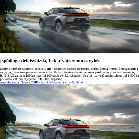
Įspūdinga tiek išvaizda, tiek ir vairavimo savybės
Naujasis visiškai elektrinis Toyota C-HR+ elektrinės pavaros eleganciją, dinamiškumą ir praktiškumą pakelia į
naują lygį. Nuvažiuojamas atstumas – iki 607 km, traukos akumuliatoriaus pašildymas ir greitas įkrovimas,
iki 343 AG galios ir įsibėgėjimas iki 100 km/h per 5,2 sekundės. Visa tai - su ypač erdviu salonu, iki 1 500 kg
priekabos vilkimo pajėgumu ir 416 litrų bagažine.
Atraskite naująjį Toyota C-HR+
Atvykite bandomajam važiavimui