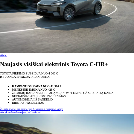
Atgal
Naujasis visiškai elektrinis Toyota C-HR+
TOYOTA PIRKIMO SUBSIDIJA NUO 4 000 €.
ĮSPŪDINGA IŠVAIZDA IR DINAMIKA.
KAMPANIJOS KAINA NUO 41 500 €
MĖNESINĖ ĮMOKA NUO 428 €
ŽIEMINIŲ RATLANKIŲ IR PADANGŲ KOMPLEKTAS UŽ SPECIALIĄ KAINĄ
GERIAUSIAS ATPIRKIMO PASIŪLYMAS
AUTOMOBILIAI IŠ SANDĖLIO
RIBOTAS PASIŪLYMAS
Žiūrėti modelius sandėlyje
Atveriama naujame lange
Atvykite bandomajam važiavimui