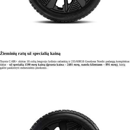
Žieminių ratų už specialią kainą
Toyota C-HR+ skirtas 18 colių lengvojo lydinio ratlankių ir 235/60R18 Goodyear Nordic padangų komplektas
dabar –
už specialią 1590 eurų kainą (įprasta kaina – 2481 eurų, nauda klientams – 891 eurų)
, kurią
galite paskirstyti mėnesinėms įmokoms.