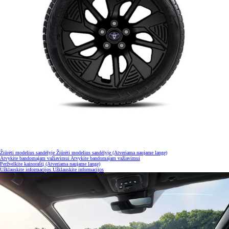
Žiūrėti modelius sandėlyje
Žiūrėti modelius sandėlyje
(Atveriama naujame lange)
Atvykite bandomajam važiavimui
Atvykite bandomajam važiavimui
Peržvelkite kainoraštį
(Atveriama naujame lange)
Užklauskite informacijos
Užklauskite informacijos