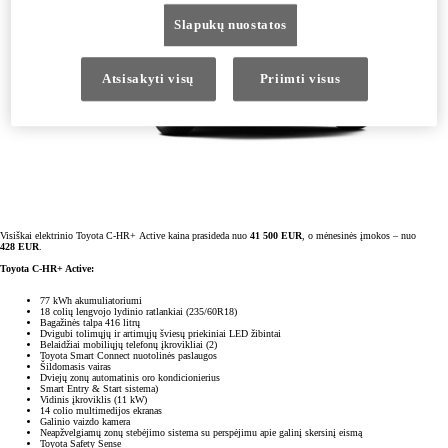
Slapukų nuostatos
Atsisakyti visų
Priimti visus
Visiškai elektrinio Toyota C-HR+ Active kaina prasideda nuo
41 500 EUR
, o mėnesinės įmokos – nuo
428 EUR
.
Toyota C-HR+ Active:
77 kWh akumuliatoriumi
18 colių lengvojo lydinio ratlankiai (235/60R18)
Bagažinės talpa 416 litrų
Dvigubi tolimųjų ir artimųjų šviesų priekiniai LED žibintai
Belaidžiai mobiliųjų telefonų įkrovikliai (2)
Toyota Smart Connect nuotolinės paslaugos
Šildomasis vairas
Dviejų zonų automatinis oro kondicionierius
Smart Entry & Start sistema)
Vidinis įkroviklis (11 kW)
14 colio multimedijos ekranas
Galinio vaizdo kamera
Neapžvelgiamų zonų stebėjimo sistema su perspėjimu apie galinį skersinį eismą
Toyota Safety Sense