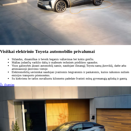
Visiškai elektrinio Toyota automobilio privalumai
Sklandus, dinamiškas ir beveik begarsis važiavimas bet kokiu greičiu.
Mažiau judančių variklio dalių ir mažesnės techninės priežiūros sąnaudos.
Visos galimybės įkrauti automobilį namie, naudojant išmanųjį Toyota namų įkroviklį, darbe arba
artimiausioje įkrovimo vietoje.
Elektromobilių savininkai naudojasi įvairiomis lengvatomis ir paskatomis, kurios taikomos nulinės
emisijos transporto priemonėms.
Su kiekvienu be taršos nuvažiuotu kilometru padedate švarinti mūsų gyvenamąją aplinką ir gamtą.
Žr. išsamiau