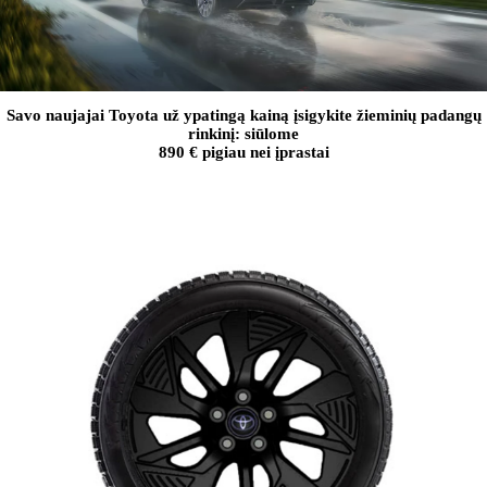
Savo naujajai Toyota už ypatingą kainą įsigykite žieminių padangų
rinkinį: siūlome
890 € pigiau nei įprastai