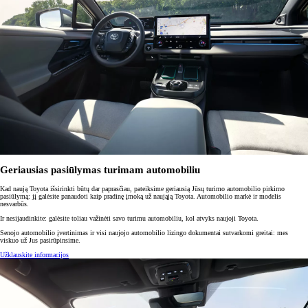
Geriausias pasiūlymas turimam automobiliu
Kad naują Toyota išsirinkti būtų dar paprasčiau, pateiksime geriausią Jūsų turimo automobilio pirkimo
pasiūlymą: jį galėsite panaudoti kaip pradinę įmoką už naująją Toyota. Automobilio markė ir modelis
nesvarbūs.
Ir nesijaudinkite: galėsite toliau važinėti savo turimu automobiliu, kol atvyks naujoji Toyota.
Senojo automobilio įvertinimas ir visi naujojo automobilio lizingo dokumentai sutvarkomi greitai: mes
viskuo už Jus pasirūpinsime.
Užklauskite informacijos