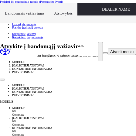
Praleisti iki pagrindinio turinio
(Paspauskite Įvesti)
Spartusis pasirinkimas
DEALER NAME
Spustelėkite, kad užvertumėte pasiekiamumo perdangą
Bandomasis važiavimas
Atstovybės
Spartusis pasirinkimas
Atvykite bandomajam važiavimui
Užsisakyti paslaugą
Raskite įgaliotąjį atstovą
Kreipkitės į atstovą
Kreipkitės į importuotoją
Atvykite į bandomąjį važiavimą
Atverti meniu
Visi žvaigždute (*) pažymėti laukeliai yra privalomi
MODELIS
ĮGALIOTIEJI ATSTOVAI
KONTAKTINĖ INFORMACIJA
PATVIRTINIMAS
MODELIS
ĮGALIOTIEJI ATSTOVAI
KONTAKTINĖ INFORMACIJA
PATVIRTINIMAS
MODELIS
MODELIS
0%
Complete
ĮGALIOTIEJI ATSTOVAI
0%
Complete
KONTAKTINĖ INFORMACIJA
0%
Complete