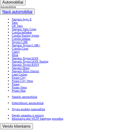
Automobiliai
Automobiliai
Nauji automobiliai
Naujasis Aygo X
Yaris
GR Yaris
Naujasis Yaris Cross
Corolla hečbekas
Corolla Touring Sports
Corolla sedanas
Toyota C-HR
Naujasis Toyota C-HR+
Corolla Cross
Camry
Mirai
Naujasis Toyota bZ4X
Naujasis Toyota bZ4X Touring
Naujasis Toyota RAV4
Naujasis Hilux
Naujasis Hilux Electric
Land Cruiser
Proace City
Proace City Verso
Proace
Proace Verso
Proace Max
Naudoti automobiliai
Elektrifikuoti automobiliai
Toyota modelių kainoraščiai
Degalų sąnaudos ir emisija
Informacija apie WLTP bandymų procedūrą
Verslo klientams