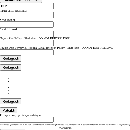
Target email (extraInfo)
Send To mail
Send CC mail
Toyota Site Policy - Ehub data - DO NOT EDIT/REMOVE
Toyota Data Privacy & Personal Data Protection Policy - Ehub data - DO NOT EDIT/REMOVE
Redaguoti
Redaguoti
Redaguoti
Pateikti
Puslapis, kurį spustelėjo vartotojas
Galimybė gauti pasirinktą modelį bandomajam važiavimui priklauso nuo jūsų pasirinkto pardavėjo bandomajam važiavimui skirtų modelių
prieinamumo.