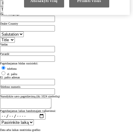
Atsisakyti visų
Priimti visus
Pasirinkite įgaliotąjį atstovą
Dealer Language
Dealer Country
Vardas
Pavardė
Pageidaujamas būdas susisiekti:
telefonu
el. paštu
El. pašto adresas
Telefono numeris
Nurodykite savo pageidavimą (iki 1024 simbolių)
Pageidaujamas laikas bandomajam važiavimui:
Data arba laikas neatitinka grafiko