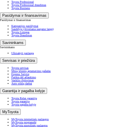
Toyota Professional
Toyota Professional draudimas
Toyota Business
Pasiūlymai ir finansavimas
Pasiūlymai ir finansavimas
Kampanijos pasiūlymai
Sandėlyje
(Atveriama naujame lange)
Toyota Lizingas
Toyota Draudimas
Savininkams
Savininkams
Užsisakyti paslaugą
Servisas ir priežiūra
Toyota servisas
Mūsų klientų aptarnavimo pažadas
Express Service
Patikra dėl atšaukimo
Variklio išplovimas
Auto stiklų darbai
Garantija ir pagalba kelyje
Toyota Relax garantija
Toyota garantija
Toyota pagalba kelyje
MyToyota
MyToyota internetinės paslaugos
MyToyota programėlė
MyToyota nuotolinės paslaugos