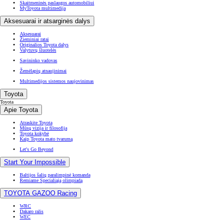
Skaitmeninės paslaugos automobiliui
MyToyota multimedija
Aksesuarai ir atsarginės dalys
Aksesuarai
Žieminiai ratai
Originalios Toyota dalys
Valytuvų šluotelės
Savininko vadovas
Žemėlapių atnaujinimai
Multimedijos sistemos naujovinimas
Toyota
Toyota
Apie Toyota
Atraskite Toyota
Mūsų vizija ir filosofija
Toyota kokybė
Kaip Toyota mato tvarumą
Let's Go Beyond
Start Your Impossible
Baltijos šalių paralimpinė komanda
Remiame Specialiąją olimpiadą
TOYOTA GAZOO Racing
WRC
Dakaro ralis
WEC