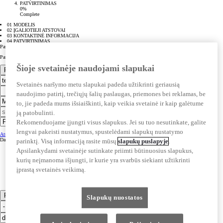
PATVIRTINIMAS
0%
Complete
01 MODELIS
02 ĮGALIOTIEJI ATSTOVAI
03 KONTAKTINĖ INFORMACIJA
04 PATVIRTINIMAS
Pasirinkti automobilį
Pasirinkti variklį
Šioje svetainėje naudojami slapukai
Pasirinkite įgaliotąjį atstovą
Svetainės naršymo metu slapukai padeda užtikrinti geriausią
naudojimo patirtį, trečiųjų šalių paslaugas, priemones bei reklamas, be
to, jie padeda mums išsiaiškinti, kaip veikia svetainė ir kaip galėtume
ją patobulinti.
Rekomenduojame įjungti visus slapukus. Jei su tuo nesutinkate, galite
lengvai pakeisti nustatymus, spustelėdami slapukų nustatymo
Atstovybės informacija
Atstovybės informacija
Darbo valandos
Darbo valandos
parinktį. Visą informaciją rasite mūsų
slapukų puslapyje
.
Apsilankydami svetainėje sutinkate priimti būtinuosius slapukus,
kurių neįmanoma išjungti, ir kurie yra svarbūs siekiant užtikrinti
įprastą svetainės veikimą.
Pateikti
Slapukų nuostatos