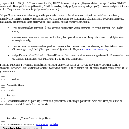
„Toyota Baltic AS (TBA)“, Järvevana tee 7b, 10112 Talinas, Estija ir „Toyota Motor Europe NV/SA (TME)“,
Avenue du Bourget / Bourgetlaan 60, 1140 Briuselis, Belgija („duomenų valdytojai“) toliau nurodytais tikslais
rinks Jūsų asmens duomenis (kaip nurodyta toliau).
Jei per Toyota svetainę arba programėlę pateiksite prašymą bandomajam važiavimui, užklausite kainos,
paprašysite suteikti papildomos informacijos arba pateiksite bet kokią kitą užklausą apie Toyota produktus,
paslaugas, programėles arba atstovybes, bus taikomi toliau nurodyti principai:
Jūsų bus paprašyta nurodyti šiuos asmens duomenis: vardą, pavardę, telefono numerį ir el. pašto
adresą;
šiuos asmens duomenis naudosime tik tam, kad patenkintumėme Jūsų užklausas ir vykdytumėme
tolesnę kontrolę;
Jūsų asmens duomenys nebus perduoti jokiai kitai įmonei, išskyrus atvejus, kai tam tikras Jūsų
užklausas gali įvykdyti (Jūsų pasirinktas) įgaliotasis Toyota
atstovas / autoservisas
;
kad galėtume sklandžiai sekti Jūsų užklausas, Jūsų asmens duomenis saugosime tik 12 mėnesius nuo
tos dienos, kai mums juos pateikėte. Po to jie bus panaikinti.
Pirmiau pateiktas Privatumo pranešimas turi būti skaitomas kartu su Toyota privatumo politika, kurioje
aprašomi bendrieji Jūsų asmens duomenų tvarkymo būdai. Turite perskaityti minėtus dokumentus ir sutikti su
jų nuostatais.
Reminders
Relevant offers
Events
Surveys
Perskaičiau aukščiau pateiktą Privatumo pranešimo sutikimą ir patvirtinu savo sutikimą su aukščiau
nurodytomis pasirinktomis kategorijomis
Sutinku su „Toyota“ svetainės politika
Perskaičiau ir sutinku su
privatumo politika
Patvirtinkite duomenis