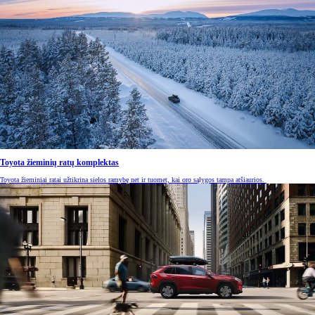
Toyota žieminių ratų komplektas
Toyota žieminiai ratai užtikrina sielos ramybę net ir tuomet, kai oro sąlygos tampa atšiaurios.