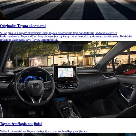
Originalūs Toyota aksesuarai
Su originaliais Toyota aksesuarais Jūsų Toyota automobilis taps dar dailesnis, individualesnis ir
funkcionalesnis. Toyota siūlo platų visiems įvairių kartų modeliams skirtą aksesuarų asortimentą. Išsirinkite
tinkamus aksesuarus savo Toyota automobiliui.
Toyota žemėlapio naujiniai
Važiuokite saugiai su Toyota navigacijos sistemos žemėlapių naujiniais.