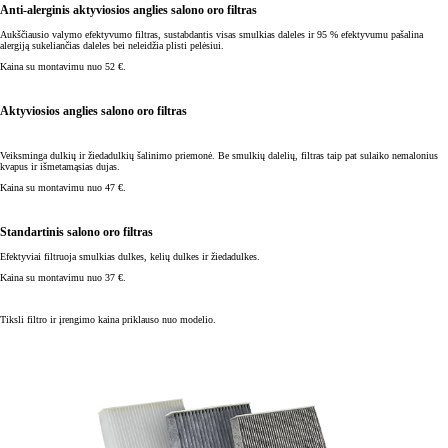
Anti-alerginis aktyviosios anglies salono oro filtras
Aukščiausio valymo efektyvumo filtras, sustabdantis visas smulkias daleles ir 95 % efektyvumu pašalina
alergiją sukeliančias daleles bei neleidžia plisti pelėsiui.
Kaina su montavimu nuo 52 €.
Aktyviosios anglies salono oro filtras
Veiksminga dulkių ir žiedadulkių šalinimo priemonė. Be smulkių dalelių, filtras taip pat sulaiko nemalonius
kvapus ir išmetamąsias dujas.
Kaina su montavimu nuo 47 €.
Standartinis salono oro filtras
Efektyviai filtruoja smulkias dulkes, kelių dulkes ir žiedadulkes.
Kaina su montavimu nuo 37 €.
Tiksli filtro ir įrengimo kaina priklauso nuo modelio.