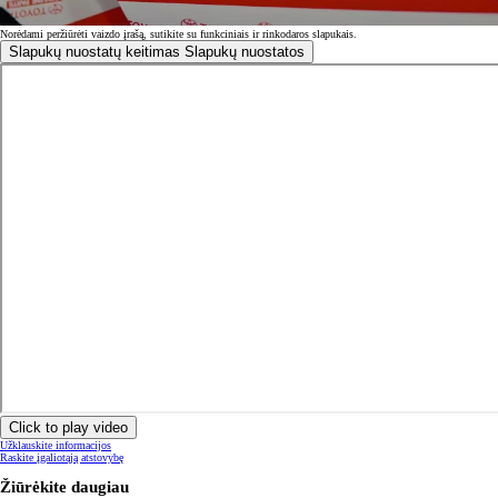
Norėdami peržiūrėti vaizdo įrašą, sutikite su funkciniais ir rinkodaros slapukais.
Slapukų nuostatų keitimas
Slapukų nuostatos
Click to play video
Užklauskite informacijos
Raskite įgaliotąją atstovybę
Žiūrėkite daugiau