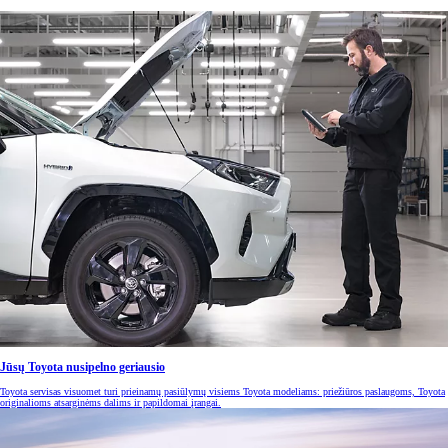
Jūsų Toyota nusipelno geriausio
Toyota servisas visuomet turi prieinamų pasiūlymų visiems Toyota modeliams: priežiūros paslaugoms, Toyota
originalioms atsarginėms dalims ir papildomai įrangai.