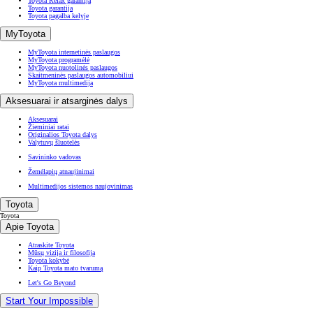
Toyota Relax garantija
Toyota garantija
Toyota pagalba kelyje
MyToyota
MyToyota internetinės paslaugos
MyToyota programėlė
MyToyota nuotolinės paslaugos
Skaitmeninės paslaugos automobiliui
MyToyota multimedija
Aksesuarai ir atsarginės dalys
Aksesuarai
Žieminiai ratai
Originalios Toyota dalys
Valytuvų šluotelės
Savininko vadovas
Žemėlapių atnaujinimai
Multimedijos sistemos naujovinimas
Toyota
Toyota
Apie Toyota
Atraskite Toyota
Mūsų vizija ir filosofija
Toyota kokybė
Kaip Toyota mato tvarumą
Let's Go Beyond
Start Your Impossible