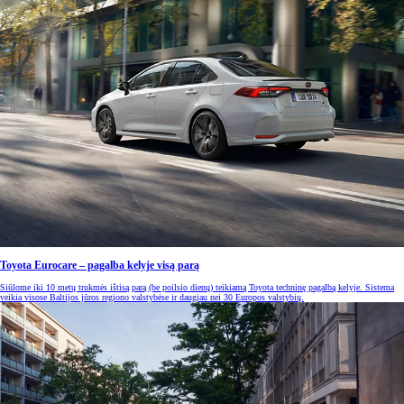
Toyota Eurocare – pagalba kelyje visą parą
Siūlome iki 10 metų trukmės ištisą parą (be poilsio dienų) teikiamą Toyota techninę pagalbą kelyje. Sistema
veikia visose Baltijos jūros regiono valstybėse ir daugiau nei 30 Europos valstybių.