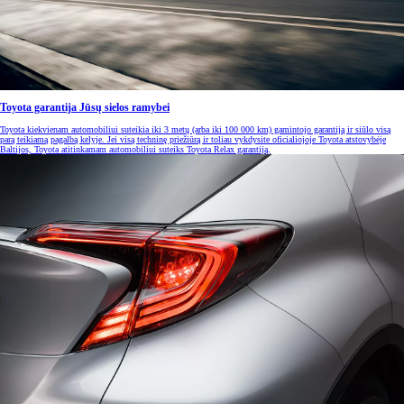
Toyota garantija Jūsų sielos ramybei
Toyota kiekvienam automobiliui suteikia iki 3 metų (arba iki 100 000 km) gamintojo garantiją ir siūlo visą
parą teikiamą pagalbą kelyje. Jei visą techninę priežiūrą ir toliau vykdysite oficialiojoje Toyota atstovybėje
Baltijos, Toyota atitinkamam automobiliui suteiks Toyota Relax garantiją.