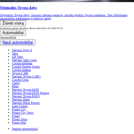
Originalios Toyota dalys
Originalios Toyota dalys, kurioms taikoma garantija, atitinka griežtus Toyota standartus. Taip užtikriname
automobilio patikimumą ir keleivių saugą.
Žiūrėti viską
Pasiūlymas galioja oficialiose Toyota atstovybėse iki 2026-09-30.
Automobiliai
Automobiliai
Nauji automobiliai
Naujasis Aygo X
Yaris
GR Yaris
Naujasis Yaris Cross
Corolla hečbekas
Corolla Touring Sports
Corolla sedanas
Toyota C-HR
Naujasis Toyota C-HR+
Corolla Cross
Camry
Mirai
Naujasis Toyota bZ4X
Naujasis Toyota bZ4X Touring
Naujasis Toyota RAV4
Naujasis Hilux
Naujasis Hilux Electric
Land Cruiser
Proace City
Proace City Verso
Proace
Proace Verso
Proace Max
Naudoti automobiliai