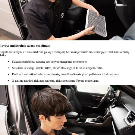
Toyota antialerginis salono oro filtras:
Toyota antialerginis filtras užtikrina gaivų ir švarų orą bet kokioje vairavimo situacijoje ir bet kuriuo metų
laiku.
Sukuria pastebimai geresnę oro kokybę transporto priemonėje.
Susideda iš kietųjų dalelių filtro, aktyvintos anglies filtro ir alergeno filtro.
Pasižymi antimikrobinėmis savybėmis, neleidžiančiomis plisti pelėsiams ir bakterijoms.
Jį galima naudoti tiek naujesniems, tiek senesniems Toyota modeliams.