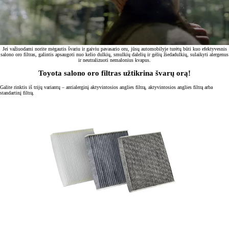
Jei važiuodami norite mėgautis švariu ir gaiviu pavasario oru, jūsų automobilyje turėtų būti kuo efektyvesnis
salono oro filtras, galintis apsaugoti nuo kelio dulkių, smulkių dalelių ir gėlių žiedadulkių, sulaikyti alergenus
ir neutralizuoti nemalonius kvapus.
Toyota salono oro filtras užtikrina švarų orą!
Galite rinktis iš trijų variantų – antialerginį aktyvintosios anglies filtrą, aktyvintosios anglies filtrą arba
standartinį filtrą.