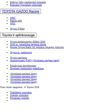
Baltijos šalių paralimpinė komanda
Remiame Specialiąją olimpiadą
TOYOTA GAZOO Racing
WRC
Dakaro ralis
WEC
Toyota T-Mate
Toyota ir aplinkosauga
Toyota aplinkosaugos iššūkis 2050
2030 m. pasauliniai tarpiniai tikslai
Įmonės Toyota Baltic AS aplinkos apsaugos principai
Toyota el. parduotuvė
Toyota naujienos
Autoservisams (ENG)
(Atveriama naujame lange)
Pritaikymas neįgaliesiems
Duomenų bendrinimo pranešimas
(Atveriama naujame lange)
(Atveriama naujame lange)
(Atveriama naujame lange)
(Atveriama naujame lange)
Visos teisės saugomos. © Toyota 2026
Tinklalapio nuostatos
Slapukų nuostatos
Privatumo politika