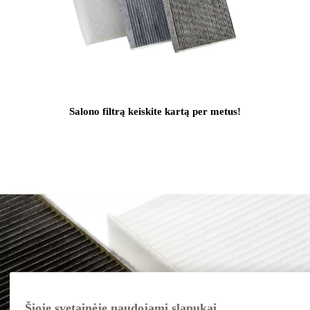
Salono filtrą keiskite kartą per metus!
Šioje svetainėje naudojami slapukai