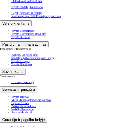
Elektrifikuoti automobiliai
Toyota modelių kainoraščiai
Degalų sąnaudos ir emisija
Informacija apie WLTP bandymų procedūrą
Verslo klientams
Toyota Professional
Toyota Professional draudimas
Toyota Business
Pasiūlymai ir finansavimas
Pasiūlymai ir finansavimas
Kampanijos pasiūlymai
Sandėlyje
(Atveriama naujame lange)
Toyota Lizingas
Toyota Draudimas
Savininkams
Savininkams
Užsisakyti paslaugą
Servisas ir priežiūra
Toyota servisas
Mūsų klientų aptarnavimo pažadas
Express Service
Patikra dėl atšaukimo
Variklio išplovimas
Auto stiklų darbai
Garantija ir pagalba kelyje