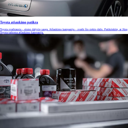
Toyota atšaukimo patikra
Toyota svarbiausia – eismo dalyvių sauga. Atšaukimo kampanija – svarbi šio siekio dalis. Patikrinkite, ar Jūsų
Toyota taikoma atšaukimo kampanija.