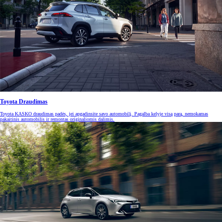
Toyota Draudimas
Toyota KASKO draudimas padės, jei apgadinsite savo automobilį. Pagalba kelyje visą parą, nemokamas
pakaitinis automobilis ir remontas originaliomis dalimis.