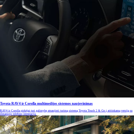
Toyota RAV4 ir Corolla multimedijos sistemos naujovinimas
RAV4 ir Corolla pirkėjai turi galimybę atnaujinti turimą sistemą Toyota Touch 2 & Go į atitinkamą versiją su
išmaniojo telefono integracija.