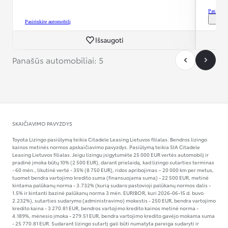
Pasirinki
Pasirinkite automobilį
Išsaugoti
Panašūs automobiliai: 5
SKAIČIAVIMO PAVYZDYS
Toyota Lizingo pasiūlymą teikia Citadele Leasing Lietuvos filialas. Bendros lizingo
kainos metinės normos apskaičiavimo pavyzdys. Pasiūlymą teikia SIA Citadele
Leasing Lietuvos filialas. Jeigu lizingu įsigytumėte 25 000 EUR vertės automobilį ir
pradinė įmoka būtų 10% (2 500 EUR), darant prielaidą, kad lizingo sutarties terminas
- 60 mėn., likutinė vertė - 35% (8 750 EUR), ridos apribojimas – 20 000 km per metus,
tuomet bendra vartojimo kredito suma (finansuojama suma) - 22 500 EUR, metinė
kintama palūkanų norma - 3.732% (kurią sudaro pastovioji palūkanų normos dalis -
1.5% ir kintanti bazinė palūkanų norma 3 mėn. EURIBOR, kuri 2026-06-15 d. buvo
2.232%), sutarties sudarymo (administravimo) mokestis - 250 EUR, bendra vartojimo
kredito kaina - 3 270.81 EUR, bendros vartojimo kredito kainos metinė norma -
4.189%, mėnesio įmoka - 279.51 EUR, bendra vartojimo kredito gavėjo mokama suma
- 25 770.81 EUR. Sudarant lizingo sutartį gali būti numatyta pareiga sudaryti ir