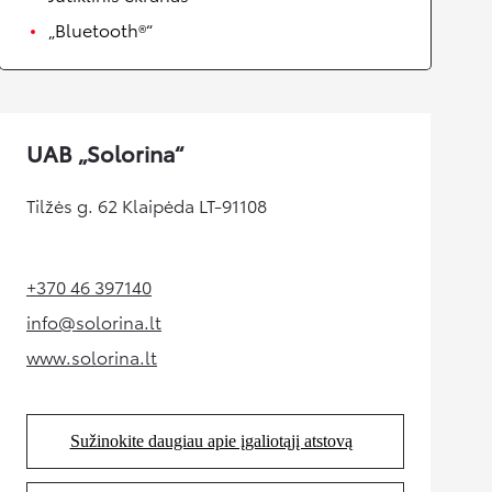
„Bluetooth®“
UAB „Solorina“
Tilžės g. 62 Klaipėda LT-91108
+370 46 397140
(Opens in new tab)
info@solorina.lt
(Opens in new tab)
www.solorina.lt
(Opens in new tab)
Sužinokite daugiau apie įgaliotąjį atstovą
(Opens in new tab)