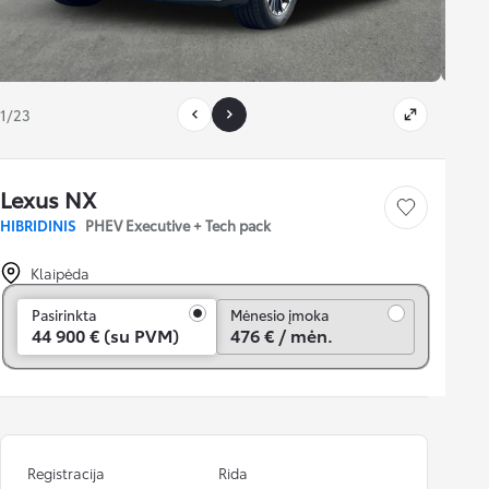
1/23
Lexus NX
Išsaugoti
HIBRIDINIS
PHEV Executive + Tech pack
Klaipėda
Mėnesio įmoka
Pasirinkta
Mėnesio įmoka
44 900 € (su PVM)
476 € / mėn.
Registracija
Rida