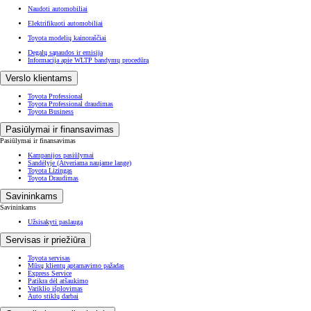
Naudoti automobiliai
Elektrifikuoti automobiliai
Toyota modelių kainoraščiai
Degalų sąnaudos ir emisija
Informacija apie WLTP bandymų procedūrą
Verslo klientams
Toyota Professional
Toyota Professional draudimas
Toyota Business
Pasiūlymai ir finansavimas
Pasiūlymai ir finansavimas
Kampanijos pasiūlymai
Sandėlyje
(Atveriama naujame lange)
Toyota Lizingas
Toyota Draudimas
Savininkams
Savininkams
Užsisakyti paslaugą
Servisas ir priežiūra
Toyota servisas
Mūsų klientų aptarnavimo pažadas
Express Service
Patikra dėl atšaukimo
Variklio išplovimas
Auto stiklų darbai