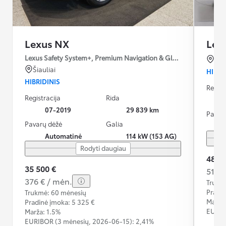
Lexus NX
Lex
Lexus Safety System+, Premium Navigation & Glas-Schiebe-Heb
Viln
Šiauliai
HIBRI
HIBRIDINIS
Regist
Registracija
Rida
07-2019
29 839 km
Pavar
Pavarų dėžė
Galia
Automatinė
114 kW (153 AG)
Rodyti daugiau
48 9
35 500 €
518 €
376 € / mėn.
Trukm
Pradin
Trukmė: 60 mėnesių
Marža:
Pradinė įmoka: 5 325 €
EURIB
Marža: 1.5%
EURIBOR (3 mėnesių,
2026-06-15):
2,41%