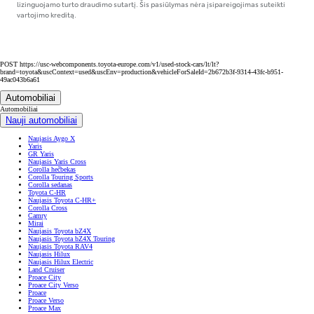
lizinguojamo turto draudimo sutartį. Šis pasiūlymas nėra įsipareigojimas suteikti
vartojimo kreditą.
POST https://usc-webcomponents.toyota-europe.com/v1/used-stock-cars/lt/lt?
brand=toyota&uscContext=used&uscEnv=production&vehicleForSaleId=2b672b3f-9314-43fc-b951-
49ac043b6a61
Automobiliai
Automobiliai
Nauji automobiliai
Naujasis Aygo X
Yaris
GR Yaris
Naujasis Yaris Cross
Corolla hečbekas
Corolla Touring Sports
Corolla sedanas
Toyota C-HR
Naujasis Toyota C-HR+
Corolla Cross
Camry
Mirai
Naujasis Toyota bZ4X
Naujasis Toyota bZ4X Touring
Naujasis Toyota RAV4
Naujasis Hilux
Naujasis Hilux Electric
Land Cruiser
Proace City
Proace City Verso
Proace
Proace Verso
Proace Max