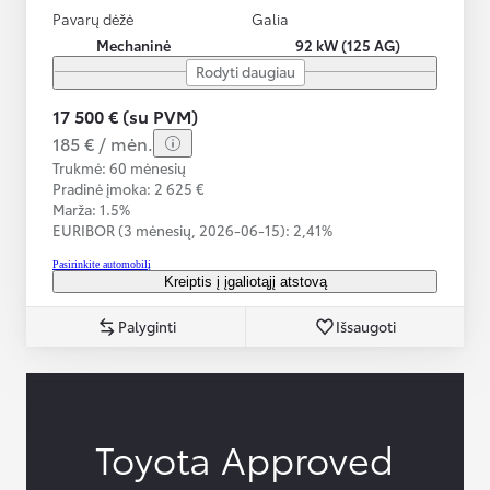
Pavarų dėžė
Galia
Mechaninė
92 kW (125 AG)
Rodyti daugiau
17 500 € (su PVM)
185 € / mėn.
Trukmė: 60 mėnesių
Pradinė įmoka: 2 625 €
Marža: 1.5%
EURIBOR (3 mėnesių,
2026-06-15):
2,41%
Pasirinkite automobilį
Kreiptis į įgaliotąjį atstovą
Palyginti
Išsaugoti
Toyota Approved