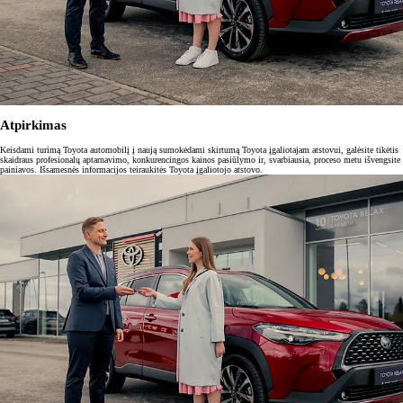
Atpirkimas
Keisdami turimą Toyota automobilį į naują sumokėdami skirtumą Toyota įgaliotajam atstovui, galėsite tikėtis
skaidraus profesionalų aptarnavimo, konkurencingos kainos pasiūlymo ir, svarbiausia, proceso metu išvengsite
painiavos. Išsamesnės informacijos teiraukitės Toyota įgaliotojo atstovo.