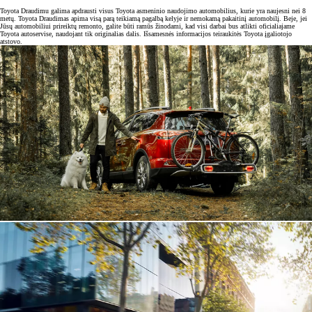
Toyota Draudimu galima apdrausti visus Toyota asmeninio naudojimo automobilius, kurie yra naujesni nei 8
metų. Toyota Draudimas apima visą parą teikiamą pagalbą kelyje ir nemokamą pakaitinį automobilį. Beje, jei
Jūsų automobiliui prireiktų remonto, galite būti ramūs žinodami, kad visi darbai bus atlikti oficialiajame
Toyota autoservise, naudojant tik originalias dalis. Išsamesnės informacijos teiraukitės Toyota įgaliotojo
atstovo.