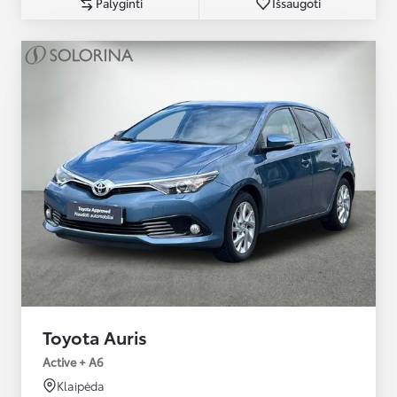
Palyginti
Išsaugoti
Toyota Auris
Active + A6
Klaipėda