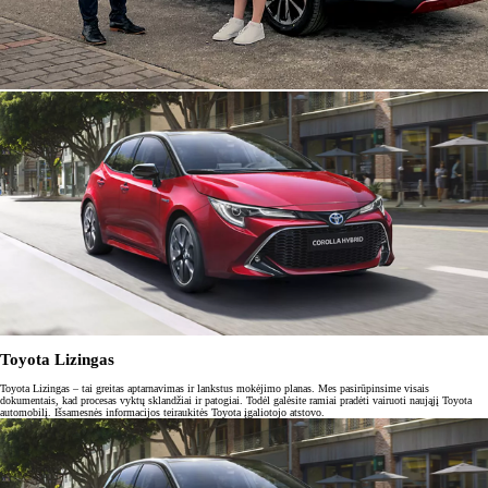
Toyota Lizingas
Toyota Lizingas – tai greitas aptarnavimas ir lankstus mokėjimo planas. Mes pasirūpinsime visais
dokumentais, kad procesas vyktų sklandžiai ir patogiai. Todėl galėsite ramiai pradėti vairuoti naująjį Toyota
automobilį. Išsamesnės informacijos teiraukitės Toyota įgaliotojo atstovo.