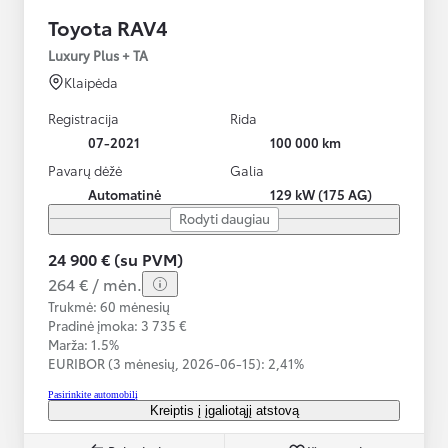
Toyota RAV4
Luxury Plus + TA
Klaipėda
Registracija
Rida
07-2021
100 000 km
Pavarų dėžė
Galia
Automatinė
129 kW (175 AG)
Rodyti daugiau
24 900 € (su PVM)
264 € / mėn.
Trukmė: 60 mėnesių
Pradinė įmoka: 3 735 €
Marža: 1.5%
EURIBOR (3 mėnesių,
2026-06-15):
2,41%
Pasirinkite automobilį
Kreiptis į įgaliotąjį atstovą