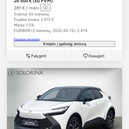
26 500 € (su PVM)
281 € / mėn.
Trukmė: 60 mėnesių
Pradinė įmoka: 3 975 €
Marža: 1.5%
EURIBOR (3 mėnesių,
2026-06-15):
2,41%
Pasirinkite automobilį
Kreiptis į įgaliotąjį atstovą
Palyginti
Išsaugoti