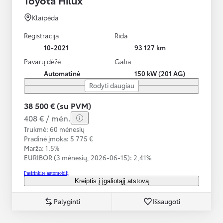
Klaipėda
Registracija
Rida
10-2021
93 127 km
Pavarų dėžė
Galia
Automatinė
150 kW (201 AG)
Rodyti daugiau
38 500 € (su PVM)
408 € / mėn.
Trukmė: 60 mėnesių
Pradinė įmoka: 5 775 €
Marža: 1.5%
EURIBOR (3 mėnesių,
2026-06-15):
2,41%
Pasirinkite automobilį
Kreiptis į įgaliotąjį atstovą
Palyginti
Išsaugoti