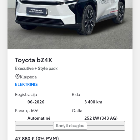
Toyota bZ4X
Executive + Style pack
Klaipėda
ELEKTRINIS
Registracija
Rida
06-2026
3 400 km
Pavarų dėžė
Galia
Automatinė
252 kW (343 AG)
Rodyti daugiau
47 880 € (0% PVM)