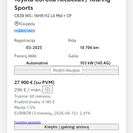
Sports
CR3B W5- 18HR H2 L4 Mid + CP
Klaipėda
HIBRIDINIS
Registracija
Rida
03-2025
14 706 km
Pavarų dėžė
Galia
Automatinė
103 kW (140 AG)
Rodyti daugiau
27 900 € (su PVM)
296 € / mėn.
Trukmė: 60 mėnesių
Pradinė įmoka: 4 185 €
Marža: 1.5%
EURIBOR (3 mėnesių,
2026-06-15):
2,41%
Pasirinkite automobilį
Kreiptis į įgaliotąjį atstovą