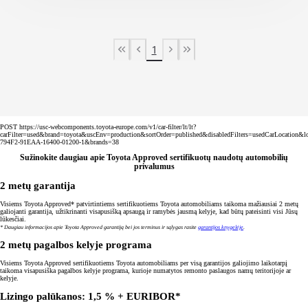
1
First Page
Previous page
Next page
Last Page
POST https://usc-webcomponents.toyota-europe.com/v1/car-filter/lt/lt?
carFilter=used&brand=toyota&uscEnv=production&sortOrder=published&disabledFilters=usedCarLocation&
794F2-91EAA-16400-01200-1&brands=38
Sužinokite daugiau apie Toyota Approved sertifikuotų naudotų automobilių
privalumus
2 metų garantija
Visiems Toyota Approved* patvirtintiems sertifikuotiems Toyota automobiliams taikoma mažiausiai 2 metų
galiojanti garantija, užtikrinanti visapusišką apsaugą ir ramybės jausmą kelyje, kad būtų pateisinti visi Jūsų
lūkesčiai.
* Daugiau informacijos apie Toyota Approved garantiją bei jos terminus ir sąlygas rasite
garantijos knygelėje
.
2 metų pagalbos kelyje programa
Visiems Toyota Approved sertifikuotiems Toyota automobiliams per visą garantijos galiojimo laikotarpį
taikoma visapusiška pagalbos kelyje programa, kurioje numatytos remonto paslaugos namų teritorijoje ar
kelyje.
Lizingo palūkanos: 1,5 % + EURIBOR*