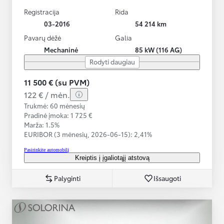
Registracija
Rida
03-2016
54 214 km
Pavarų dėžė
Galia
Mechaninė
85 kW (116 AG)
Rodyti daugiau
11 500 € (su PVM)
122 € / mėn.
Trukmė: 60 mėnesių
Pradinė įmoka: 1 725 €
Marža: 1.5%
EURIBOR (3 mėnesių,
2026-06-15):
2,41%
Pasirinkite automobilį
Kreiptis į įgaliotąjį atstovą
Palyginti
Išsaugoti