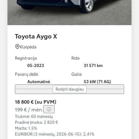
Toyota Aygo X
Klaipėda
Registracija
Rida
05-2023
31 571 km
Pavarų dėžė
Galia
Automatinė
53 kW (71 AG)
Rodyti daugiau
18 800 € (su PVM)
199 € / mėn.
Trukmė: 60 mėnesių
Pradinė įmoka: 2 820 €
Marža: 1.5%
EURIBOR (3 mėnesių,
2026-06-15):
2,41%