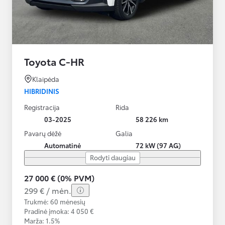
Toyota C-HR
Klaipėda
HIBRIDINIS
Registracija
Rida
03-2025
58 226 km
Pavarų dėžė
Galia
Automatinė
72 kW (97 AG)
Rodyti daugiau
27 000 € (0% PVM)
299 € / mėn.
Trukmė: 60 mėnesių
Pradinė įmoka: 4 050 €
Marža: 1.5%