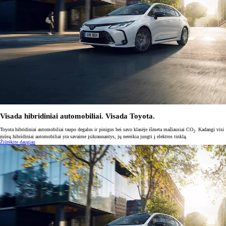
Visada hibridiniai automobiliai. Visada Toyota.
Toyota hibridiniai automobiliai taupo degalus ir pinigus bei savo klasėje išmeta mažiausiai CO
. Kadangi visi
2
mūsų hibridiniai automobiliai yra savaime įsikraunantys, jų nereikia jungti į elektros tinklą.
Žiūrėkite daugiau