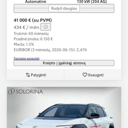
Automatinė
130 kW (204 AG)
Rodyti daugiau
41 000 € (su PVM)
434 € / mėn.
Trukmė: 60 mėnesių
Pradinė įmoka: 6 150 €
Marža: 1.5%
EURIBOR (3 mėnesių,
2026-06-15):
2,41%
Pasirinkite automobilį
Kreiptis į įgaliotąjį atstovą
Palyginti
Išsaugoti