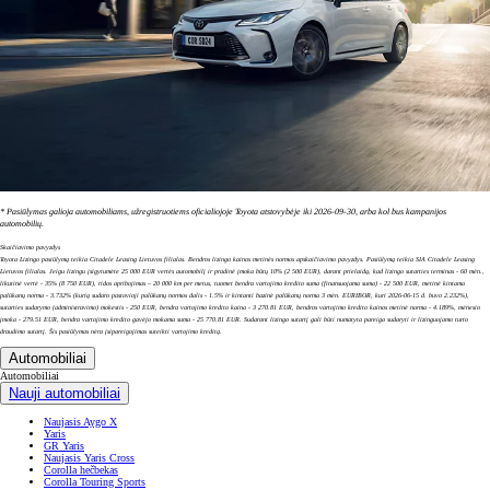
* Pasiūlymas galioja automobiliams, užregistruotiems oficialiojoje Toyota atstovybėje iki 2026-09-30, arba kol bus kampanijos
automobilių.
Skaičiavimo pavyzdys
Toyota Lizingo pasiūlymą teikia Citadele Leasing Lietuvos filialas. Bendros lizingo kainos metinės normos apskaičiavimo pavyzdys. Pasiūlymą teikia SIA Citadele Leasing
Lietuvos filialas. Jeigu lizingu įsigytumėte 25 000 EUR vertės automobilį ir pradinė įmoka būtų 10% (2 500 EUR), darant prielaidą, kad lizingo sutarties terminas - 60 mėn.,
likutinė vertė - 35% (8 750 EUR), ridos apribojimas – 20 000 km per metus, tuomet bendra vartojimo kredito suma (finansuojama suma) - 22 500 EUR, metinė kintama
palūkanų norma - 3.732% (kurią sudaro pastovioji palūkanų normos dalis - 1.5% ir kintanti bazinė palūkanų norma 3 mėn. EURIBOR, kuri 2026-06-15 d. buvo 2.232%),
sutarties sudarymo (administravimo) mokestis - 250 EUR, bendra vartojimo kredito kaina - 3 270.81 EUR, bendros vartojimo kredito kainos metinė norma - 4.189%, mėnesio
įmoka - 279.51 EUR, bendra vartojimo kredito gavėjo mokama suma - 25 770.81 EUR. Sudarant lizingo sutartį gali būti numatyta pareiga sudaryti ir lizinguojamo turto
draudimo sutartį. Šis pasiūlymas nėra įsipareigojimas suteikti vartojimo kreditą.
Automobiliai
Automobiliai
Nauji automobiliai
Naujasis Aygo X
Yaris
GR Yaris
Naujasis Yaris Cross
Corolla hečbekas
Corolla Touring Sports