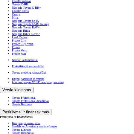
Corolla sedanas
Toyota C-HR
Naujasis Toyota C-HR+
Corolla Cross
Camry
Mirai
Naujasis Toyota bZ4X
Naujasis Toyota bZ4X Touring
Naujasis Toyota RAV4
Naujasis Hilux
Naujasis Hilux Electric
Land Cruiser
Proace City
Proace City Verso
Proace
Proace Verso
Proace Max
Naudoti automobiliai
Elektrifikuoti automobiliai
Toyota modelių kainoraščiai
Degalų sąnaudos ir emisija
Informacija apie WLTP bandymų procedūrą
Verslo klientams
Toyota Professional
Toyota Professional draudimas
Toyota Business
Pasiūlymai ir finansavimas
Pasiūlymai ir finansavimas
Kampanijos pasiūlymai
Sandėlyje
(Atveriama naujame lange)
Toyota Lizingas
Toyota Draudimas