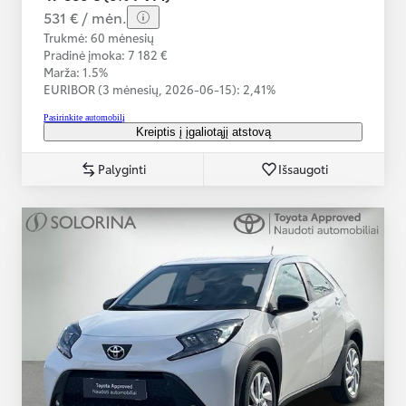
531 € / mėn.
Trukmė: 60 mėnesių
Pradinė įmoka: 7 182 €
Marža: 1.5%
EURIBOR (3 mėnesių,
2026-06-15):
2,41%
Pasirinkite automobilį
Kreiptis į įgaliotąjį atstovą
Palyginti
Išsaugoti