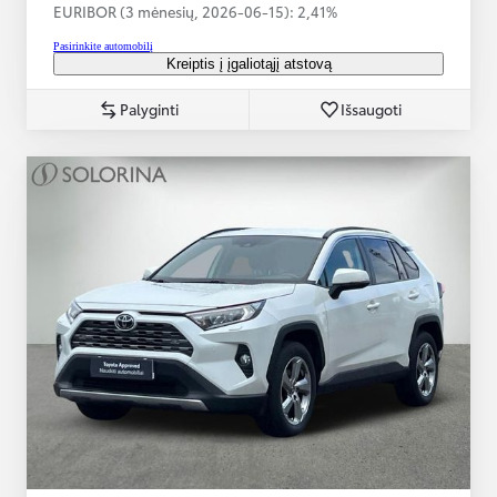
EURIBOR (3 mėnesių,
2026-06-15):
2,41%
Pasirinkite automobilį
Kreiptis į įgaliotąjį atstovą
Palyginti
Išsaugoti