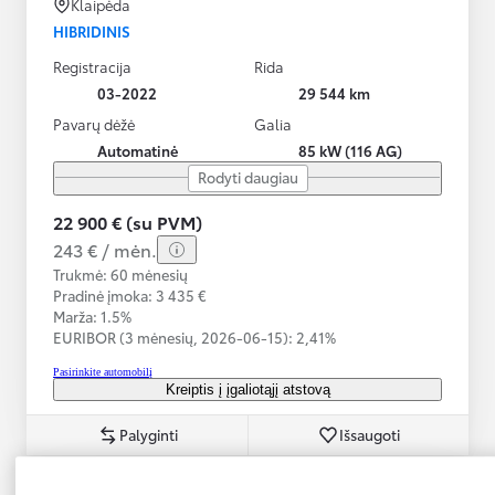
Klaipėda
HIBRIDINIS
Registracija
Rida
03-2022
29 544 km
Pavarų dėžė
Galia
Automatinė
85 kW (116 AG)
Rodyti daugiau
22 900 € (su PVM)
243 € / mėn.
Trukmė: 60 mėnesių
Pradinė įmoka: 3 435 €
Marža: 1.5%
EURIBOR (3 mėnesių,
2026-06-15):
2,41%
Pasirinkite automobilį
Kreiptis į įgaliotąjį atstovą
Palyginti
Išsaugoti