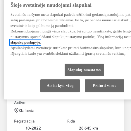
Šioje svetainėje naudojami slapukai
Svetainės naršymo metu slapukai padeda užtikrinti geriausią naudojimo patir
šalių paslaugas, priemones bei reklamas, be to, jie padeda mums išsiaiškinti,
svetainė ir kaip galėtume ją patobulinti.
Rekomenduojame įjungti visus slapukus. Jei su tuo nesutinkate, galite lengv
nustatymus, spustelėdami slapukų nustatymo parinktį. Visą informaciją rasi
slapukų puslapyje
.
Apsilankydami svetainėje sutinkate priimti būtinuosius slapukus, kurių n
išjungti, ir kurie yra svarbūs siekiant užtikrinti įprastą svetainės veikimą.
Slapukų nuostatos
Atsisakyti visų
Priimti visus
Toyota Yaris Cross
Active
Klaipėda
Registracija
Rida
10-2022
28 645 km