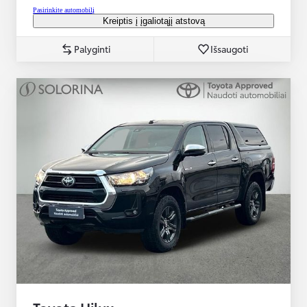
Pasirinkite automobilį
Kreiptis į įgaliotąjį atstovą
Palyginti
Išsaugoti
Toyota Hilux