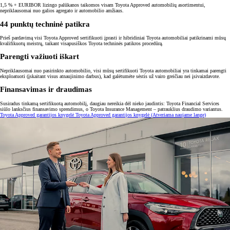
1,5 % + EURIBOR lizingo palūkanos taikomos visam Toyota Approved automobilių asortimentui,
nepriklausomai nuo galios agregato ir automobilio amžiaus.
44 punktų techninė patikra
Prieš pardavimą visi Toyota Approved sertifikuoti įprasti ir hibridiniai Toyota automobiliai patikrinami mūsų
kvalifikuotų meistrų, taikant visapusiškos Toyota techninės patikros procedūrą.
Parengti važiuoti iškart
Nepriklausomai nuo pasirinkto automobilio, visi mūsų sertifikuoti Toyota automobiliai yra tinkamai parengti
eksploatuoti (įskaitant visus atnaujinimo darbus), kad galėtumėte sėstis už vairo greičiau nei įsivaizdavote.
Finansavimas ir draudimas
Susiradus tinkamą sertifikuotą automobilį, daugiau nereikia dėl nieko jaudintis: Toyota Financial Services
siūlo lanksčius finansavimo sprendimus, o Toyota Insurance Management – patrauklius draudimo variantus.
Toyota Approved garantijos knygelė
Toyota Approved garantijos knygelė
(Atveriama naujame lange)