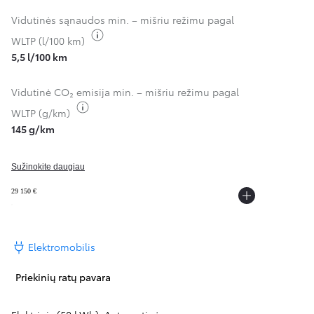
Vidutinės sąnaudos min. – mišriu režimu pagal
Perjungti degalų informaciją
WLTP (l/100 km)
5,5 l/100 km
Vidutinė CO₂ emisija min. – mišriu režimu pagal
Perjungti degalų informaciją
WLTP (g/km)
145 g/km
Sužinokite daugiau
29 150 €
Elektromobilis
Priekinių ratų pavara