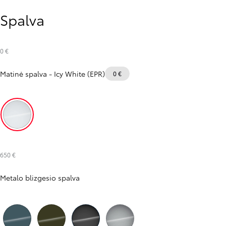
Nuo 24 500 €
Spalva
Corolla sedanas
HIBRIDAS
0 €
Matinė spalva
-
Icy White (EPR)
0 €
Icy White (EPR)
650 €
Metalo blizgesio spalva
Nuo