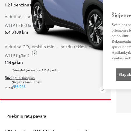
1.2 l benzinas (110 AG)
,
6 pavarų mechaninė
Šioje sv
Vidutinės sąnaudos min. – mišriu režimu pagal
Perjungti degalų informaciją
WLTP (l/100 km)
Svetainės na
priemones be
6,4 l/100 km
patobulinti.
Rekomenduoja
Vidutinė CO₂ emisija min. – mišriu režimu pagal
spustelėdam
Apsilankydam
Perjungti degalų informaciją
WLTP (g/km)
svarbūs siek
144 g/km
Nuo
Mėnesinė įmoka nuo 210 € / mėn.
Slapuk
Sužinokite daugiau
Naujasis Yaris Cross
HIBRIDAS
24 750 €
Priekinių ratų pavara