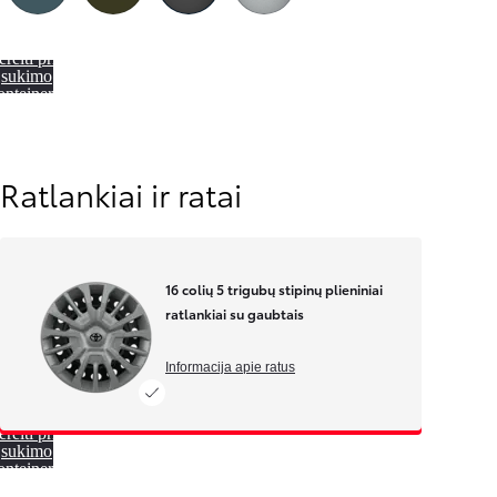
Libeccio Blue (KJW)
Backpacker Khaki (KNQ)
Metallic black (KTV)
Metallic Silver (KCA)
Mėnesinė įmoka nuo 201 € / mėn.
ereiti prie
Corolla Cross
sukimo
HIBRIDAS
onteinerio
Ratlankiai ir ratai
16 colių 5 trigubų stipinų plieniniai
ratlankiai su gaubtais
Informacija apie ratus
ereiti prie
sukimo
onteinerio