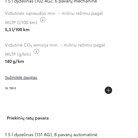
1.5 l dyzelinas (102 AG)
,
6 pavarų mechaninė
An
Vidutinės sąnaudos min. – mišriu režimu pagal
Perjungti degalų informaciją
WLTP (l/100 km)
5,3 l/100 km
Vidutinė CO₂ emisija min. – mišriu režimu pagal
Perjungti degalų informaciją
WLTP (g/km)
140 g/km
Sužinokite daugiau
26 700 €
Priekinių ratų pavara
1.5 l dyzelinas (131 AG)
,
8 pavarų automatinė