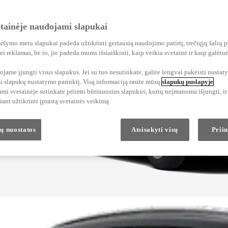
etainėje naudojami slapukai
ršymo metu slapukai padeda užtikrinti geriausią naudojimo patirtį, trečiųjų šalių p
i reklamas, be to, jie padeda mums išsiaiškinti, kaip veikia svetainė ir kaip galėtu
me įjungti visus slapukus. Jei su tuo nesutinkate, galite lengvai pakeisti nustat
i slapukų nustatymo parinktį. Visą informaciją rasite mūsų
slapukų puslapyje
.
i svetainėje sutinkate priimti būtinuosius slapukus, kurių neįmanoma išjungti, ir 
iant užtikrinti įprastą svetainės veikimą.
ų nuostatos
Atsisakyti visų
Priim