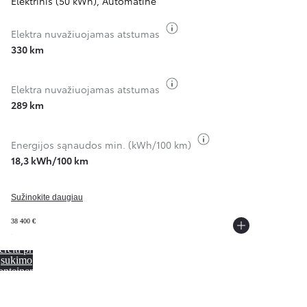
Elektrinis (50 kWh)
,
Automatinė
Perjungti degalų informaci
Elektra nuvažiuojamas atstumas
330 km
Perjungti degalų informaci
Elektra nuvažiuojamas atstumas
289 km
Perjungti degalų inf
Energijos sąnaudos min. (kWh/100 km)
18,3 kWh/100 km
Sužinokite daugiau
38 400 €
ereiti prie
sukimo
onteinerio