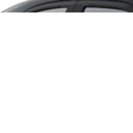
kstesnė skaidrė
Kita skaidrė