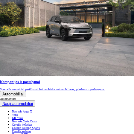
Kampanijos ir pasiūlymai
Specialūs sezoniniai pasiūlymai bei nuolaidos automobiliams, priedams ir paslaugoms.
Automobiliai
Automobiliai
Nauji automobiliai
Naujasis Aygo X
Yaris
GR Yaris
Naujasis Yaris Cross
Corolla hečbekas
Corolla Touring Sports
Corolla sedanas