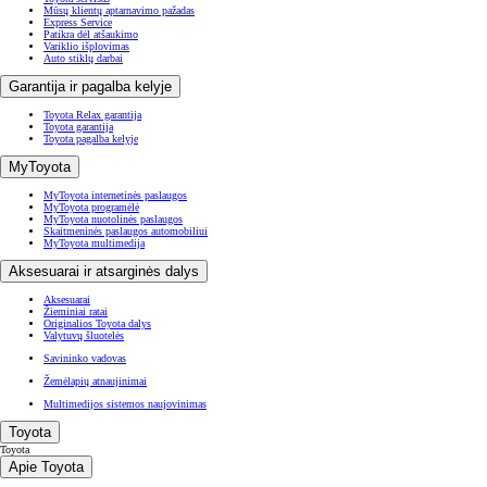
Mūsų klientų aptarnavimo pažadas
Express Service
Patikra dėl atšaukimo
Variklio išplovimas
Auto stiklų darbai
Garantija ir pagalba kelyje
Toyota Relax garantija
Toyota garantija
Toyota pagalba kelyje
MyToyota
MyToyota internetinės paslaugos
MyToyota programėlė
MyToyota nuotolinės paslaugos
Skaitmeninės paslaugos automobiliui
MyToyota multimedija
Aksesuarai ir atsarginės dalys
Aksesuarai
Žieminiai ratai
Originalios Toyota dalys
Valytuvų šluotelės
Savininko vadovas
Žemėlapių atnaujinimai
Multimedijos sistemos naujovinimas
Toyota
Toyota
Apie Toyota