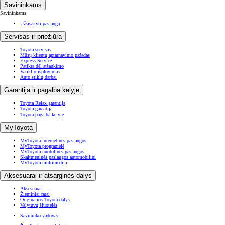
Savininkams
Savininkams
Užsisakyti paslaugą
Servisas ir priežiūra
Toyota servisas
Mūsų klientų aptarnavimo pažadas
Express Service
Patikra dėl atšaukimo
Variklio išplovimas
Auto stiklų darbai
Garantija ir pagalba kelyje
Toyota Relax garantija
Toyota garantija
Toyota pagalba kelyje
MyToyota
MyToyota internetinės paslaugos
MyToyota programėlė
MyToyota nuotolinės paslaugos
Skaitmeninės paslaugos automobiliui
MyToyota multimedija
Aksesuarai ir atsarginės dalys
Aksesuarai
Žieminiai ratai
Originalios Toyota dalys
Valytuvų šluotelės
Savininko vadovas