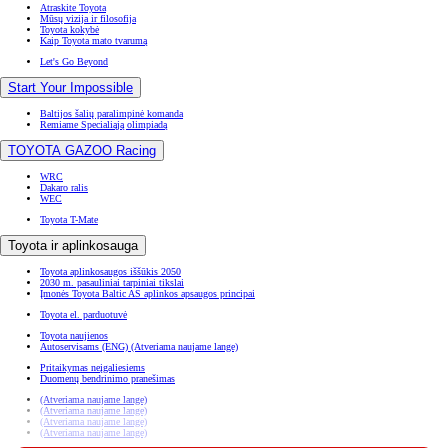
Atraskite Toyota
Mūsų vizija ir filosofija
Toyota kokybė
Kaip Toyota mato tvarumą
Let's Go Beyond
Start Your Impossible
Baltijos šalių paralimpinė komanda
Remiame Specialiąją olimpiadą
TOYOTA GAZOO Racing
WRC
Dakaro ralis
WEC
Toyota T-Mate
Toyota ir aplinkosauga
Toyota aplinkosaugos iššūkis 2050
2030 m. pasauliniai tarpiniai tikslai
Įmonės Toyota Baltic AS aplinkos apsaugos principai
Toyota el. parduotuvė
Toyota naujienos
Autoservisams (ENG)
(Atveriama naujame lange)
Pritaikymas neįgaliesiems
Duomenų bendrinimo pranešimas
(Atveriama naujame lange)
(Atveriama naujame lange)
(Atveriama naujame lange)
(Atveriama naujame lange)