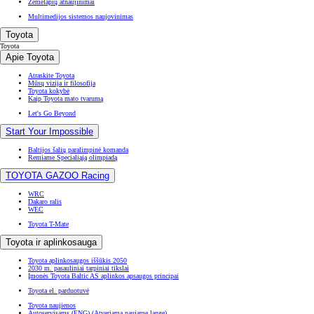
Žemėlapių atnaujinimai
Multimedijos sistemos naujovinimas
Toyota
Toyota
Apie Toyota
Atraskite Toyota
Mūsų vizija ir filosofija
Toyota kokybė
Kaip Toyota mato tvarumą
Let's Go Beyond
Start Your Impossible
Baltijos šalių paralimpinė komanda
Remiame Specialiąją olimpiadą
TOYOTA GAZOO Racing
WRC
Dakaro ralis
WEC
Toyota T-Mate
Toyota ir aplinkosauga
Toyota aplinkosaugos iššūkis 2050
2030 m. pasauliniai tarpiniai tikslai
Įmonės Toyota Baltic AS aplinkos apsaugos principai
Toyota el. parduotuvė
Toyota naujienos
Autoservisams (ENG)
(Atveriama naujame lange)