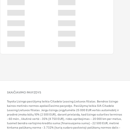
SKAIČIAVIMO PAVYZDYS
Toyota Lizingo pasiūlymą teikia Citadele Leasing Lietuvos filialas. Bendros lizingo
kainos metinės normos apskaičiavimo pavyzdys. Pasiūlymą teikia SIA Citadele
Leasing Lietuvos filialas. Jeigu lizingu įsigytumėte 25 000 EUR vertės automobilį ir
pradinė įmoka būtų 10% (2 500 EUR), darant prielaidą, kad lizingo sutarties terminas
- 60 mėn., likutinė vertė - 35% (8 750 EUR), ridos apribojimas – 20 000 km per metus,
tuomet bendra vartojimo kredito suma (finansuojama suma) - 22 500 EUR, metinė
kintama palūkanų norma - 3.732% (kurią sudaro pastovioji palūkanų normos dalis -