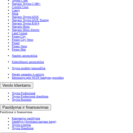
Toyota C-HR
Naujasis Toyota C-HR+
Corolla Cross
Camry
Mirai
Naujasis Toyota bZ4X
Naujasis Toyota bZ4X Touring
Naujasis Toyota RAV4
Naujasis Hilux
Naujasis Hilux Electric
Land Cruiser
Proace City
Proace City Verso
Proace
Proace Verso
Proace Max
Naudoti automobiliai
Elektrifikuoti automobiliai
Toyota modelių kainoraščiai
Degalų sąnaudos ir emisija
Informacija apie WLTP bandymų procedūrą
Verslo klientams
Toyota Professional
Toyota Professional draudimas
Toyota Business
Pasiūlymai ir finansavimas
Pasiūlymai ir finansavimas
Kampanijos pasiūlymai
Sandėlyje
(Atveriama naujame lange)
Toyota Lizingas
Toyota Draudimas