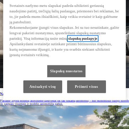
Svetainės naršymo metu slapukai padeda užtikrinti geriausią
naudojimo patirtį, trečiųjų šalių paslaugas, priemones bei reklamas, be
to, jie padeda mums išsiaiškinti, kaip veikia svetainė ir kaip galėtume
ją patobulinti.
Rekomenduojame įjungti visus slapukus. Jei su tuo nesutinkate, galite
lengvai pakeisti nustatymus, spustelėdami slapukų nustatymo
parinktį. Visą informaciją rasite mūsų
slapukų puslapyje
.
Apsilankydami svetainėje sutinkate priimti būtinuosius slapukus,
kurių neįmanoma išjungti, ir kurie yra svarbūs siekiant užtikrinti
įprastą svetainės veikimą.
Slapukų nuostatos
Atsisakyti visų
Priimti visus
Nauji automobiliai
Plačiame Toyota modelių asortimente kiekvienas ras sau tinkamą automobilį – nuo ekonomiško tikrojo hibrido
iki pajėgaus visureigio ir modelio automobilių parkui.