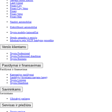
Naujasis Hilux Electric
Land Cruiser
Proace City
Proace City Verso
Proace
Proace Verso
Proace Max
Naudoti automobiliai
Elektrifikuoti automobiliai
Toyota modelių kainoraščiai
Degalų sąnaudos ir emisija
Informacija apie WLTP bandymų procedūrą
Verslo klientams
Toyota Professional
Toyota Professional draudimas
Toyota Business
Pasiūlymai ir finansavimas
Pasiūlymai ir finansavimas
Kampanijos pasiūlymai
Sandėlyje
(Atveriama naujame lange)
Toyota Lizingas
Toyota Draudimas
Savininkams
Savininkams
Užsisakyti paslaugą
Servisas ir priežiūra
Toyota servisas