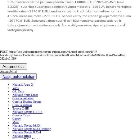
1.5% ir kintanti bazinė palūkanų norma 3 mėn. EURIBOR, kuri 2026-06-15 d. buvo
2.232%), sutarties sudarymo (administravimo) mokestis - 250 EUR, bendra vartojimo
kredito kaina - 3 270.81 EUR, bendros vartojimo kredito kainos metinė norma -
4.189%, mėnesio įmoka - 279.51 EUR, bendra vartojimo kredito gavėjo mokama suma
- 25 770.81 EUR. Sudarant lizingo sutartį gali būti numatyta pareiga sudaryti ir
lizinguojamo turto draudimo sutartį. Šis pasiūlymas nėra įsipareigojimas suteikti
vartojimo kreditą.
POST https://usc-webcomponents.toyota-europe.com/v1/used-stock-cars/lt/lt?
brand=toyota&uscContext=used&uscEnv=production&vehicleForSaleId=ba106bda-303a-497c-a1b2-
262a1c01f894
Automobiliai
Automobiliai
Nauji automobiliai
Naujasis Aygo X
Yaris
GR Yaris
Naujasis Yaris Cross
Corolla hečbekas
Corolla Touring Sports
Corolla sedanas
Toyota C-HR
Naujasis Toyota C-HR+
Corolla Cross
Camry
Mirai
Naujasis Toyota bZ4X
Naujasis Toyota bZ4X Touring
Naujasis Toyota RAV4
Naujasis Hilux