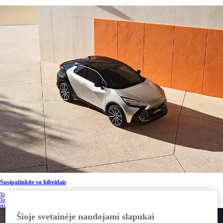
Susipažinkite su hibridais
Toyota hibridiniai automobiliai jau daugiau nei 25 metus pirmauja hibridinių elektrinių technologijų srityje.
Toyota hibridiniai automobiliai pasižymi aukščiausios klasės vairavimo savybėmis ir puikiu nuvažiuojamu
atstumu.
Šioje svetainėje naudojami slapukai