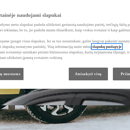
etainėje naudojami slapukai
ršymo metu slapukai padeda užtikrinti geriausią naudojimo patirtį, trečiųjų šalių p
i reklamas, be to, jie padeda mums išsiaiškinti, kaip veikia svetainė ir kaip galėtu
me įjungti visus slapukus. Jei su tuo nesutinkate, galite lengvai pakeisti nustat
i slapukų nustatymo parinktį. Visą informaciją rasite mūsų
slapukų puslapyje
.
i svetainėje sutinkate priimti būtinuosius slapukus, kurių neįmanoma išjungti, ir 
iant užtikrinti įprastą svetainės veikimą.
ų nuostatos
Atsisakyti visų
Priim